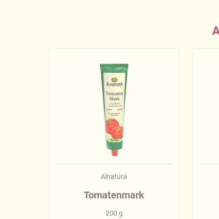
A
Alnatura
Tomatenmark
200 g