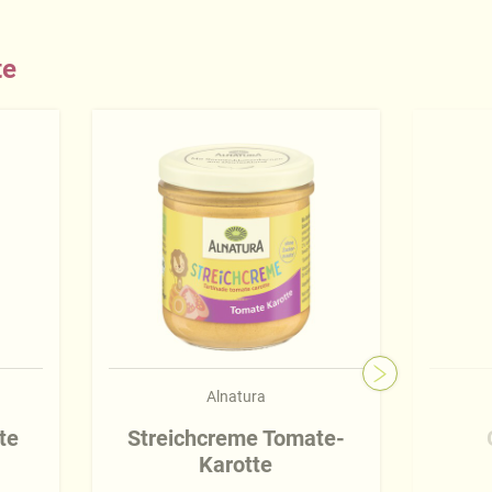
te
Alnatura
te
Streichcreme Tomate-
Karotte