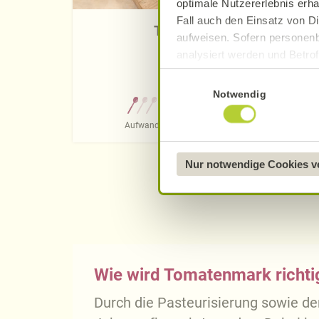
optimale Nutzererlebnis erha
Fall auch den Einsatz von Di
Tomatenbutter
aufweisen. Sofern personenb
analysiert werden und Betrof
Datenverarbeitung und -überm
Einwilligungsauswahl
Datenschutzerklärung
.
Notwendig
0 Std. 45 Min.
Näheres über uns erfahren 
Aufwand
Gesamtzeit
Nur notwendige Cookies 
Wie wird Tomatenmark richti
Durch die Pasteurisierung sowie de