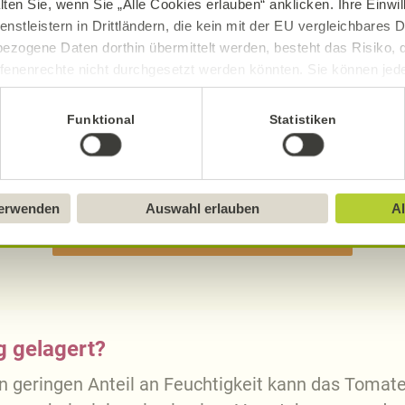
lten Sie, wenn Sie „Alle Cookies erlauben“ anklicken. Ihre Einwi
enstleistern in Drittländern, die kein mit der EU vergleichbares
Spaghetti mit Soja-Bolognese
ezogene Daten dorthin übermittelt werden, besteht das Risiko, 
fenenrechte nicht durchgesetzt werden könnten. Sie können jeder
ittlung widerrufen und Tools deaktivieren. Ausführliche Informat
Funktional
Statistiken
0 Std. 40 Min.
Sie in unserem
Impressum
.
Aufwand
Gesamtzeit
verwenden
Auswahl erlauben
Al
MEHR ALNATURA REZEPTE FINDEN
g gelagert?
n geringen Anteil an Feuchtigkeit kann das Tomate