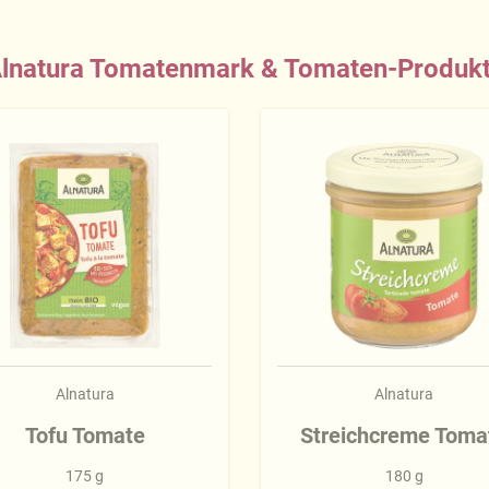
lnatura Tomatenmark & Tomaten-Produk
Alnatura
Alnatura
Tofu Tomate
Streichcreme Toma
175 g
180 g