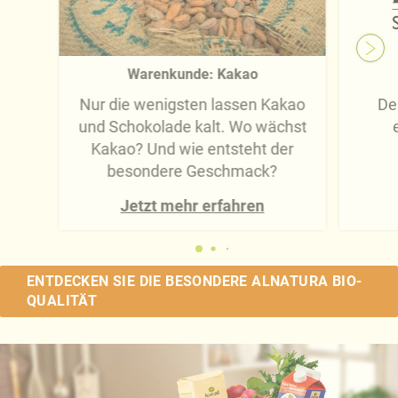
Warenkunde: Kakao
Nur die wenigsten lassen Kakao
De
und Schokolade kalt. Wo wächst
Kakao? Und wie entsteht der
besondere Geschmack?
Jetzt mehr erfahren
ENTDECKEN SIE DIE BESONDERE ALNATURA BIO-
QUALITÄT