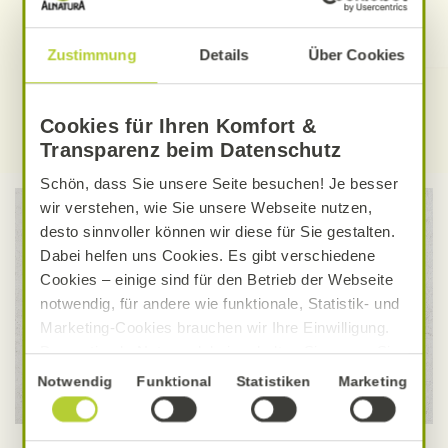
Mehr erfahren
Zustimmung
Details
Über Cookies
Cookies für Ihren Komfort &
MEHR SÜSSIGKEITEN KENNENLERNEN
Transparenz beim Datenschutz
Schön, dass Sie unsere Seite besuchen! Je besser
wir verstehen, wie Sie unsere Webseite nutzen,
desto sinnvoller können wir diese für Sie gestalten.
Dabei helfen uns Cookies. Es gibt verschiedene
Cookies – einige sind für den Betrieb der Webseite
notwendig, für andere wie funktionale, Statistik- und
Marketing-Cookies brauchen wir Ihre Einwilligung.
Das optimale Nutzererlebnis erhalten Sie, wenn Sie
„Alle Cookies erlauben“ anklicken. Ihre Einwilligung
Einwilligungsauswahl
Notwendig
Funktional
Statistiken
Marketing
umfasst in diesem Fall auch den Einsatz von
Dienstleistern in Drittländern, die kein mit der EU
vergleichbares Datenschutzniveau aufweisen.