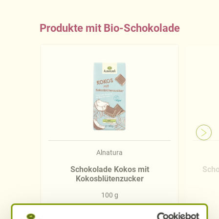
Produkte mit Bio-Schokolade
Alnatura
Schokolade Kokos mit
Scho
Kokosblütenzucker
100 g