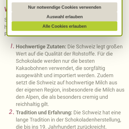
Sofern personenbezogene Daten dorthin übermittelt
Nur notwendige Cookies verwenden
Warum ist Schweizer Schokolade so gut?
werden, besteht das Risiko, dass diese erfasst und
Auswahl erlauben
Schweizer Schokolade ist weltweit bekannt für ihre
analysiert werden und Betroffenenrechte nicht
Alle Cookies erlauben
hervorragende Qualität, und dies ist auf mehrere
durchgesetzt werden könnten. Sie können jederzeit
Faktoren zurückzuführen:
Ihre Einwilligung zur Datenverarbeitung und
-übermittlung widerrufen und Tools deaktivieren.
Hochwertige Zutaten:
Die Schweiz legt großen
Ausführliche Informationen finden Sie in unserer
Wert auf die Qualität der Rohstoffe. Für die
Datenschutzerklärung
.
Schokolade werden nur die besten
Kakaobohnen verwendet, die sorgfältig
Näheres über uns erfahren Sie in unserem
ausgewählt und importiert werden. Zudem
Impressum
.
setzt die Schweiz auf hochwertige Milch aus
der eigenen Region, insbesondere die Milch aus
den Alpen, die als besonders cremig und
reichhaltig gilt.
Tradition und Erfahrung:
Die Schweiz hat eine
lange Tradition in der Schokoladenherstellung,
die bis ins 19. Jahrhundert zurückreicht.