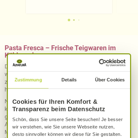
Pasta Fresca – Frische Teigwaren im
Kühlregal
Die gefüllten und ungefüllten BioMio Teigwaren
werden nach italienischen Originalrezepturen von
Zustimmung
Details
Über Cookies
zwei Herstellerbetrieben mit Sitz in Norditalien
hergestellt.
Neben Gnocchi aus frischen Kartoffeln und
Cookies für Ihren Komfort &
klassischen Tagliatelle umfasst die Range fünf
Transparenz beim Datenschutz
gefüllte Eier-Nudelspezialitäten in verschiedenen
Schön, dass Sie unsere Seite besuchen! Je besser
Ausformungen: von klassischen Tortelloni mit
wir verstehen, wie Sie unsere Webseite nutzen,
Mozzarella-Tomate hin zu Girasoli (Girasoli ist
desto sinnvoller können wir diese für Sie gestalten.