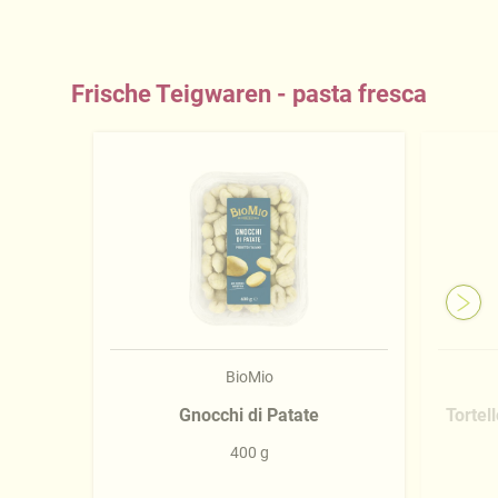
Frische Teigwaren - pasta fresca
BioMio
Gnocchi di Patate
Tortel
400 g