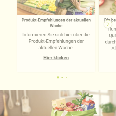
Produkt-Empfehlungen der aktuellen
Die be
Woche
Hun
Informieren Sie sich hier über die
Qua
Produkt-Empfehlungen der
durc
aktuellen Woche.
Al
Hier klicken