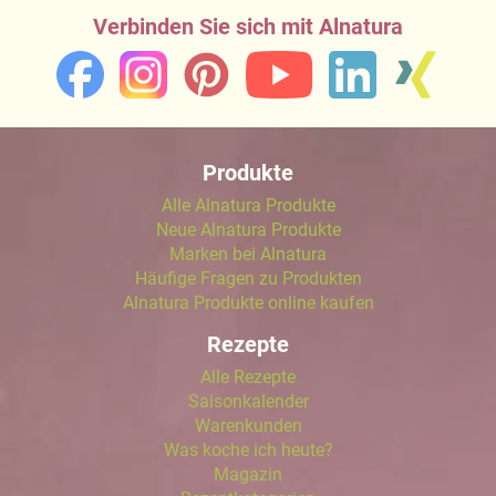
Verbinden Sie sich mit Alnatura
Produkte
Alle Alnatura Produkte
Neue Alnatura Produkte
Marken bei Alnatura
Häufige Fragen zu Produkten
Alnatura Produkte online kaufen
Rezepte
Alle Rezepte
Saisonkalender
Warenkunden
Was koche ich heute?
Magazin