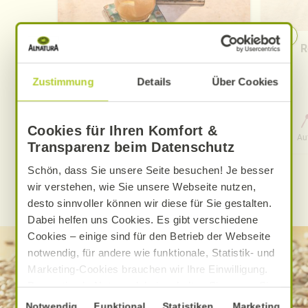
Pfirsich-Eistee
R
Zustimmung
Details
Über Cookies
0 Std. 15 Min.
Cookies für Ihren Komfort &
Aufwand
Gesamtzeit
Au
Transparenz beim Datenschutz
Schön, dass Sie unsere Seite besuchen! Je besser
wir verstehen, wie Sie unsere Webseite nutzen,
WEITERE ALNATURA REZEPTE FINDEN
desto sinnvoller können wir diese für Sie gestalten.
Dabei helfen uns Cookies. Es gibt verschiedene
Cookies – einige sind für den Betrieb der Webseite
notwendig, für andere wie funktionale, Statistik- und
Marketing-Cookies brauchen wir Ihre Einwilligung.
Das optimale Nutzererlebnis erhalten Sie, wenn Sie
„Alle Cookies erlauben“ anklicken. Ihre Einwilligung
Einwilligungsauswahl
Notwendig
Funktional
Statistiken
Marketing