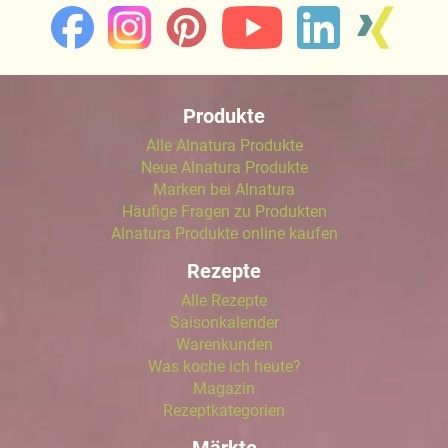
Produkte
Alle Alnatura Produkte
Neue Alnatura Produkte
Marken bei Alnatura
Häufige Fragen zu Produkten
Alnatura Produkte online kaufen
Rezepte
Alle Rezepte
Saisonkalender
Warenkunden
Was koche ich heute?
Magazin
Rezeptkategorien