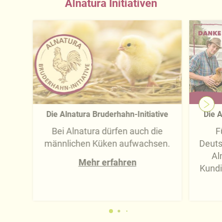
Alnatura Initiativen
Die Alnatura Bruderhahn-Initiative
Die A
Bei Alnatura dürfen auch die
F
männlichen Küken aufwachsen.
Deuts
Al
Mehr erfahren
Kundi