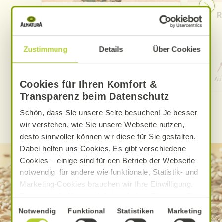
Pfirsich-Eistee
R
Zustimmung
Details
Über Cookies
0 Std. 15 Min.
Aufwand
Gesamtzeit
Au
Cookies für Ihren Komfort &
Transparenz beim Datenschutz
Schön, dass Sie unsere Seite besuchen! Je besser
WEITERE ALNATURA REZEPTE FINDEN
wir verstehen, wie Sie unsere Webseite nutzen,
desto sinnvoller können wir diese für Sie gestalten.
Dabei helfen uns Cookies. Es gibt verschiedene
Cookies – einige sind für den Betrieb der Webseite
notwendig, für andere wie funktionale, Statistik- und
Marketing-Cookies brauchen wir Ihre Einwilligung.
Das optimale Nutzererlebnis erhalten Sie, wenn Sie
„Alle Cookies erlauben“ anklicken. Ihre Einwilligung
Einwilligungsauswahl
Notwendig
Funktional
Statistiken
Marketing
umfasst in diesem Fall auch den Einsatz von