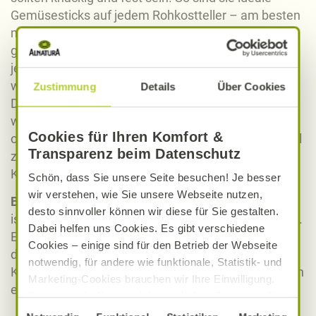
Gemüsesticks auf jedem Rohkostteller – am besten
mit feinem Dip serviert. Doch auch gekocht oder
gebraten sind sie eine würzige Bereicherung für
jeden Speiseplan. Auch Stangensellerie ist
wesentlicher Bestandteil eines Rezept-Klassikers.
Zustimmung
Details
Über Cookies
Der berühmte New Yorker Cocktail »Bloody Mary«
wird vorzugsweise mit Selleriesalz gewürzt und
Cookies für Ihren Komfort &
obendrein mit einer Selleriestange serviert – sowohl
Transparenz beim Datenschutz
zur geschmacklichen Abrundung als auch zum
Knabbern.
Schön, dass Sie unsere Seite besuchen! Je besser
wir verstehen, wie Sie unsere Webseite nutzen,
Blatt- oder Schnittsellerie
desto sinnvoller können wir diese für Sie gestalten.
ist die dritte Variation im Bunde der Selleriepflanzen.
Dabei helfen uns Cookies. Es gibt verschiedene
Er bildet zwar weder Knolle noch verdickte Stängel,
Cookies – einige sind für den Betrieb der Webseite
dafür aber ein feines und ausgesprochen würziges
notwendig, für andere wie funktionale, Statistik- und
Kraut. Dieses verleiht Suppen, Eintöpfen und Saucen
Marketing-Cookies brauchen wir Ihre Einwilligung.
eine besondere aromatische Note.
Das optimale Nutzererlebnis erhalten Sie, wenn Sie
„Alle Cookies erlauben“ anklicken. Ihre Einwilligung
Einwilligungsauswahl