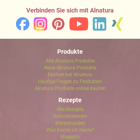
Verbinden Sie sich mit Alnatura
Produkte
Alle Alnatura Produkte
Neue Alnatura Produkte
Marken bei Alnatura
Häufige Fragen zu Produkten
Alnatura Produkte online kaufen
Rezepte
Alle Rezepte
Saisonkalender
Warenkunden
Was koche ich heute?
Magazin