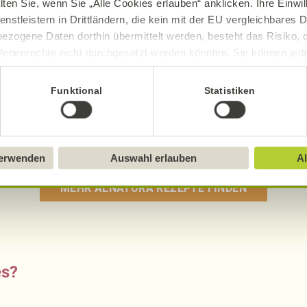
lten Sie, wenn Sie „Alle Cookies erlauben“ anklicken. Ihre Einwi
enstleistern in Drittländern, die kein mit der EU vergleichbares
Kokos-Cashew-Dip mit Rucola
ezogene Daten dorthin übermittelt werden, besteht das Risiko, 
fenenrechte nicht durchgesetzt werden könnten. Sie können jeder
ittlung widerrufen und Tools deaktivieren. Ausführliche Informat
Funktional
Statistiken
0 Std. 10 Min.
Sie in unserem
Impressum
.
Aufwand
Gesamtzeit
verwenden
Auswahl erlauben
Al
MEHR ALNATURA REZEPTE FINDEN
es?