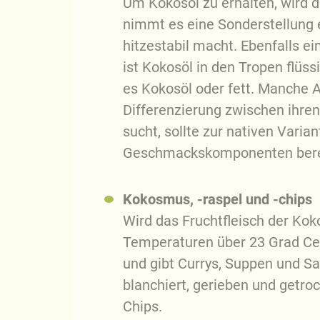
Um Kokosöl zu erhalten, wird d
nimmt es eine Sonderstellung e
hitzestabil macht. Ebenfalls e
ist Kokosöl in den Tropen flüs
es Kokosöl oder fett. Manche A
Differenzierung zwischen ihre
sucht, sollte zur nativen Vari
Geschmackskomponenten berei
Kokosmus, -raspel und -chips
Wird das Fruchtfleisch der Kok
Temperaturen über 23 Grad Cel
und gibt Currys, Suppen und S
blanchiert, gerieben und getro
Chips.