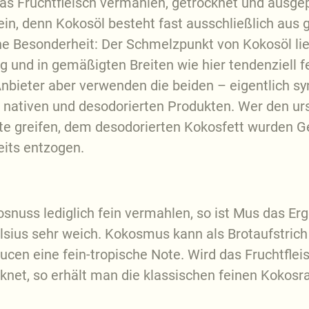
as Fruchtfleisch vermahlen, getrocknet und ausgep
in, denn Kokosöl besteht fast ausschließlich aus 
ine Besonderheit: Der Schmelzpunkt von Kokosöl lie
sig und in gemäßigten Breiten wie hier tendenziell 
nbieter aber verwenden die beiden – eigentlich sy
n nativen und desodorierten Produkten. Wer den 
ante ­greifen, dem desodorierten Kokosfett wurden 
ts entzogen.
osnuss lediglich fein vermahlen, so ist Mus das Erg
sius sehr weich. Kokosmus kann als Brotaufstric
aucen eine fein-tropische Note. Wird das Fruchtfl
cknet, so erhält man die klassischen feinen Kokosr