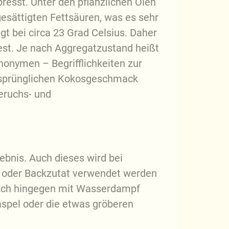
resst. Unter den pflanzlichen Ölen
gesättigten Fettsäuren, was es sehr
gt bei circa 23 Grad Celsius. Daher
fest. Je nach Aggregatzustand heißt
nonymen – Begrifflichkeiten zur
ursprünglichen Kokosgeschmack
Geruchs- und
ebnis. Auch dieses wird bei
h oder Backzutat verwendet werden
eisch hingegen mit Wasserdampf
aspel oder die etwas gröberen