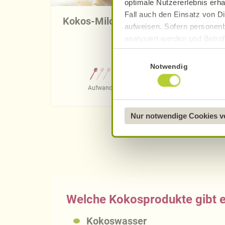
optimale Nutzererlebnis erha
Fall auch den Einsatz von Di
Kokos-Milchreis mit Ingwerkrokant
aufweisen. Sofern personenb
analysiert werden und Betrof
Datenverarbeitung und -überm
Einwilligungsauswahl
Datenschutzerklärung
.
Notwendig
0 Std. 30 Min.
Näheres über uns erfahren 
Aufwand
Gesamtzeit
Nur notwendige Cookies 
Welche Kokosprodukte gibt 
Kokoswasser