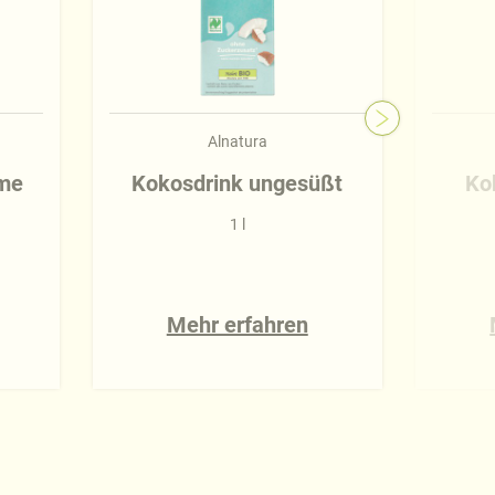
Alnatura
me
Kokosdrink ungesüßt
Ko
1 l
Mehr erfahren