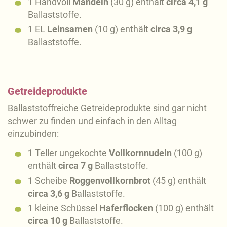
1 Handvoll
Mandeln
(30 g) enthält
circa 4,1 g
Ballaststoffe.
1 EL
Leinsamen
(10 g) enthält
circa 3,9 g
Ballaststoffe.
Getreideprodukte
Ballaststoffreiche Getreideprodukte sind gar nicht
schwer zu finden und einfach in den Alltag
einzubinden:
1 Teller ungekochte
Vollkornnudeln
(100 g)
enthält
circa 7 g
Ballaststoffe.
1 Scheibe
Roggenvollkornbrot
(45 g) enthält
circa 3,6 g
Ballaststoffe.
1 kleine Schüssel
Haferflocken
(100 g) enthält
circa 10 g
Ballaststoffe.