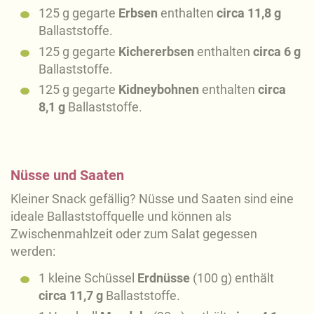
125 g gegarte
Erbsen
enthalten
circa 11,8 g
Ballaststoffe.
125 g gegarte
Kichererbsen
enthalten
circa 6 g
Ballaststoffe.
125 g gegarte
Kidneybohnen
enthalten
circa
8,1 g
Ballaststoffe.
Nüsse und Saaten
Kleiner Snack gefällig? Nüsse und Saaten sind eine
ideale Ballaststoffquelle und können als
Zwischenmahlzeit oder zum Salat gegessen
werden:
1 kleine Schüssel
Erdnüsse
(100 g) enthält
circa 11,7 g
Ballaststoffe.