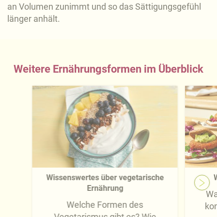
an Volumen zunimmt und so das Sättigungsgefühl
länger anhält.
Weitere Ernährungsformen im Überblick
Wissenswertes über vegetarische
W
Ernährung
Wa
Welche Formen des
ko
Vegetarismus gibt es? Wie