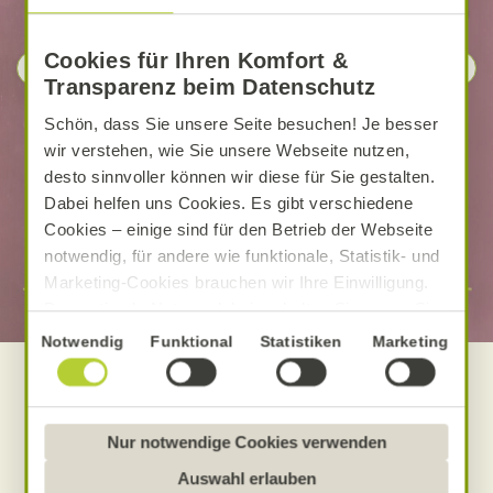
Cookies für Ihren Komfort &
Transparenz beim Datenschutz
Schön, dass Sie unsere Seite besuchen! Je besser
wir verstehen, wie Sie unsere Webseite nutzen,
desto sinnvoller können wir diese für Sie gestalten.
Dabei helfen uns Cookies. Es gibt verschiedene
Cookies – einige sind für den Betrieb der Webseite
notwendig, für andere wie funktionale, Statistik- und
Marketing-Cookies brauchen wir Ihre Einwilligung.
Das optimale Nutzererlebnis erhalten Sie, wenn Sie
„Alle Cookies erlauben“ anklicken. Ihre Einwilligung
Einwilligungsauswahl
Notwendig
Funktional
Statistiken
Marketing
umfasst in diesem Fall auch den Einsatz von
1
/
2
Dienstleistern in Drittländern, die kein mit der EU
vergleichbares Datenschutzniveau aufweisen.
Sofern personenbezogene Daten dorthin übermittelt
Nur notwendige Cookies verwenden
werden, besteht das Risiko, dass diese erfasst und
Auswahl erlauben