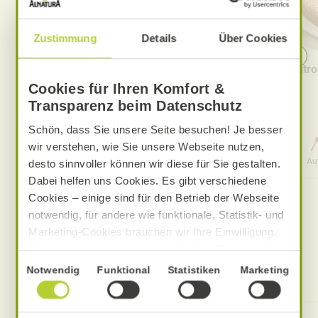
Zustimmung
Details
Über Cookies
Pfirsich-Eistee
Zitr
Cookies für Ihren Komfort &
Transparenz beim Datenschutz
Schön, dass Sie unsere Seite besuchen! Je besser
wir verstehen, wie Sie unsere Webseite nutzen,
0 Std. 15 Min.
Aufwand
Gesamtzeit
Au
desto sinnvoller können wir diese für Sie gestalten.
Dabei helfen uns Cookies. Es gibt verschiedene
Cookies – einige sind für den Betrieb der Webseite
notwendig, für andere wie funktionale, Statistik- und
Marketing-Cookies brauchen wir Ihre Einwilligung.
Das optimale Nutzererlebnis erhalten Sie, wenn Sie
„Alle Cookies erlauben“ anklicken. Ihre Einwilligung
Einwilligungsauswahl
Notwendig
Funktional
Statistiken
Marketing
Produkte zum Rezept
umfasst in diesem Fall auch den Einsatz von
Dienstleistern in Drittländern, die kein mit der EU
vergleichbares Datenschutzniveau aufweisen.