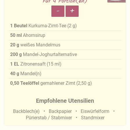
Für 4 Portion(en)
-
+
1
Beutel
Kurkuma-Zimt-Tee
(
2
g
)
50
ml
Ahornsirup
20
g
weißes Mandelmus
200
g
Mandel-Joghurtalternative
1
EL
Zitronensaft
(
15
ml
)
40
g
Mandel(n)
0,50
Teelöffel
gemahlener Zimt
(
2,50
g
)
Empfohlene Utensilien
Backblech(e)
Backpapier
Eiswürfelform
Pürierstab / Stabmixer
Standmixer