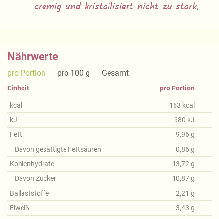
cremig und kristallisiert nicht zu stark.
Nährwerte
pro Portion
pro 100 g
Gesamt
Einheit
pro Portion
kcal
163
kcal
kJ
680
kJ
Fett
9,96
g
Davon gesättigte Fettsäuren
0,86
g
Kohlenhydrate
13,72
g
Davon Zucker
10,87
g
Ballaststoffe
2,21
g
Eiweiß
3,43
g