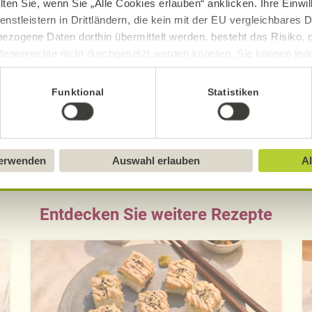
lten Sie, wenn Sie „Alle Cookies erlauben“ anklicken. Ihre Einwi
enstleistern in Drittländern, die kein mit der EU vergleichbares
ezogene Daten dorthin übermittelt werden, besteht das Risiko, 
sch, gluten- und laktosefrei bei Alnatura
fenenrechte nicht durchgesetzt werden könnten. Sie können jeder
ue Erklärung der Kennzeichnung von veganen, veget
ittlung widerrufen und Tools deaktivieren. Ausführliche Informat
Funktional
Statistiken
Sie in unserem
Impressum
.
verwenden
Auswahl erlauben
Al
Entdecken Sie weitere Rezepte