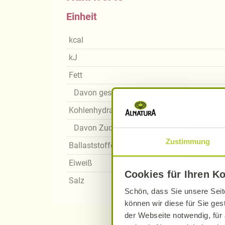
Einheit
kcal
kJ
Fett
Davon gesättigte Fettsäuren
Kohlenhydrate
Davon Zucker
Zustimmung
Ballaststoffe
Eiweiß
Cookies für Ihren K
Salz
Schön, dass Sie unsere Seit
können wir diese für Sie ges
der Webseite notwendig, für 