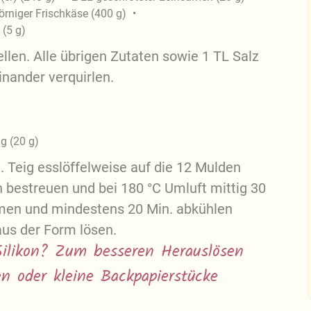
örniger Frischkäse
(
400
g
)
(
5
g
)
llen. Alle übrigen Zutaten sowie 1 TL Salz
inander verquirlen.
ng
(
20
g
)
n. Teig esslöffelweise auf die 12 Mulden
n bestreuen und bei 180 °C Umluft mittig 30
men und mindestens 20 Min. abkühlen
aus der Form lösen.
Silikon? Zum besseren Herauslösen
en oder kleine Backpapierstücke