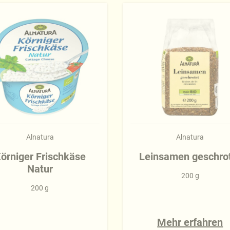
Alnatura
Alnatura
örniger Frischkäse
Leinsamen geschro
Natur
200 g
200 g
Mehr erfahren