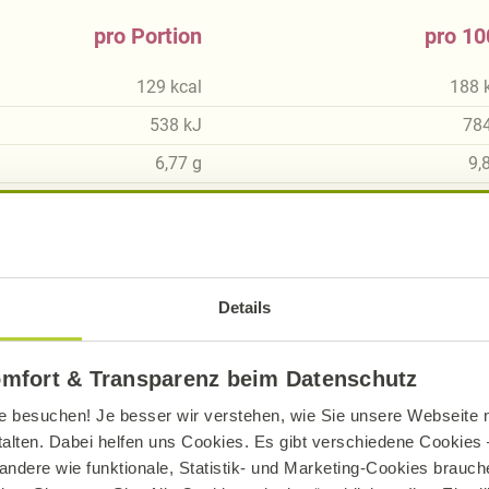
pro Portion
pro 10
129
kcal
188
538
kJ
78
6,77
g
9,
1,81
g
2,
7,05
g
10,
1,65
g
2,
Details
1,49
g
2,
8,93
g
13,
omfort & Transparenz beim Datenschutz
0,67
g
0,
e besuchen! Je besser wir verstehen, wie Sie unsere Webseite n
talten. Dabei helfen uns Cookies. Es gibt verschiedene Cookies –
andere wie funktionale, Statistik- und Marketing-Cookies brauche