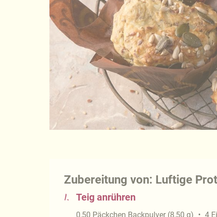
Zubereitung von: Luftige Pro
1.
Teig anrühren
0,50
Päckchen
Backpulver
(
8,50
g
)
4
E