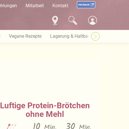
ehlungen
Mitarbeit
Kontakt
e
Vegane Rezepte
Lagerung & Haltbarkeit
Warenkund
Luftige Protein-Brötchen
ohne Mehl
10
30
Min.
Min.