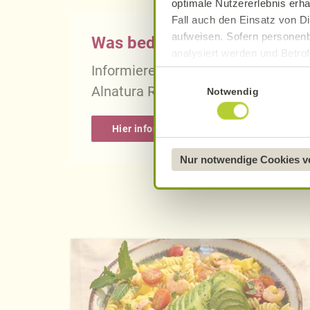
optimale Nutzererlebnis erha
Fall auch den Einsatz von Di
aufweisen. Sofern personenb
Was bedeutet vegan, vegetari
analysiert werden und Betrof
Informieren Sie sich über die gena
Datenverarbeitung und -überm
Einwilligungsauswahl
Datenschutzerklärung
.
Alnatura Rezepten.
Notwendig
Näheres über uns erfahren 
Hier informieren
Nur notwendige Cookies 