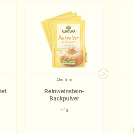
Alnatura
tet
Reinweinstein-
Backpulver
72 g