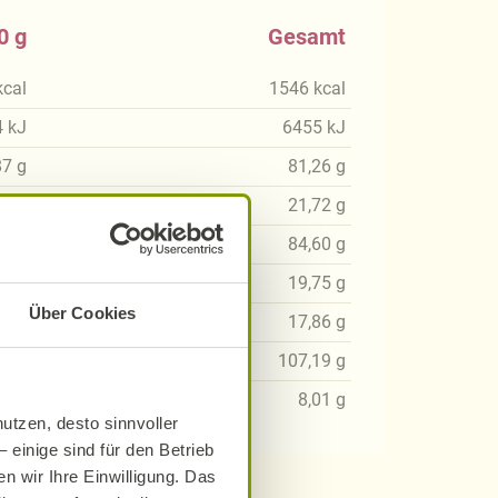
0 g
Gesamt
kcal
1546
kcal
4
kJ
6455
kJ
87
g
81,26
g
64
g
21,72
g
27
g
84,60
g
40
g
19,75
g
Über Cookies
17
g
17,86
g
02
g
107,19
g
97
g
8,01
g
utzen, desto sinnvoller
 einige sind für den Betrieb
n wir Ihre Einwilligung. Das