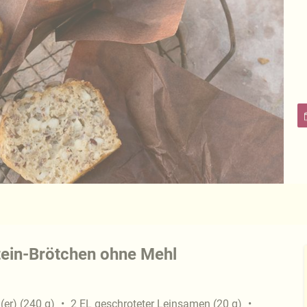
tein-Brötchen ohne Mehl
i(er)
(
240
g
)
2
EL
geschroteter Leinsamen
(
20
g
)