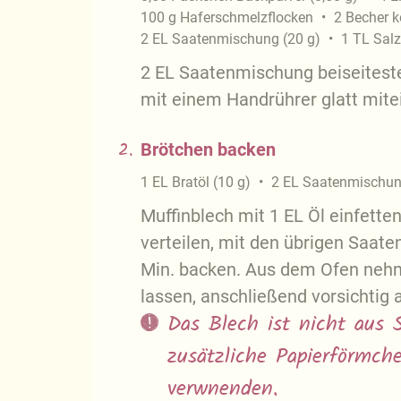
100
g
Haferschmelzflocken
2
Becher
k
2
EL
Saatenmischung
(
20
g
)
1
TL
Salz
2 EL Saatenmischung beiseiteste
mit einem Handrührer glatt mite
2.
Brötchen backen
1
EL
Bratöl
(
10
g
)
2
EL
Saatenmischu
Muffinblech mit 1 EL Öl einfette
verteilen, mit den übrigen Saate
Min. backen. Aus dem Ofen neh
lassen, anschließend vorsichtig 
Das Blech ist nicht aus 
zusätzliche Papierförmch
verwnenden.