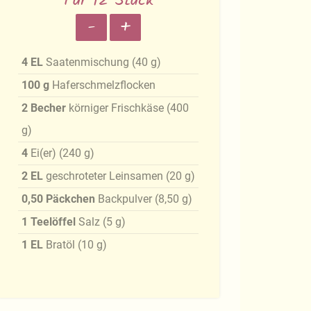
Für 12 Stück
-
+
4
EL
Saatenmischung
(
40
g
)
100
g
Haferschmelzflocken
2
Becher
körniger Frischkäse
(
400
g
)
4
Ei(er)
(
240
g
)
2
EL
geschroteter Leinsamen
(
20
g
)
0,50
Päckchen
Backpulver
(
8,50
g
)
1
Teelöffel
Salz
(
5
g
)
1
EL
Bratöl
(
10
g
)