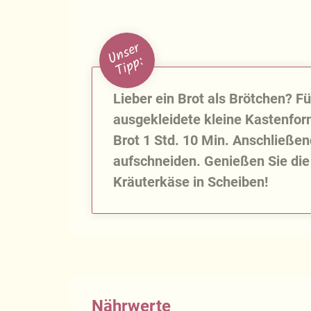
U
n
s
e
r
T
i
p
p
:
Lieber ein Brot als Brötchen? Fü
ausgekleidete kleine Kastenfor
Brot 1 Std. 10 Min. Anschließen
aufschneiden. Genießen Sie di
Kräuterkäse in Scheiben!
Nährwerte