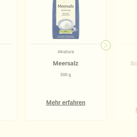
Alnatura
Meersalz
Sc
500 g
Mehr erfahren