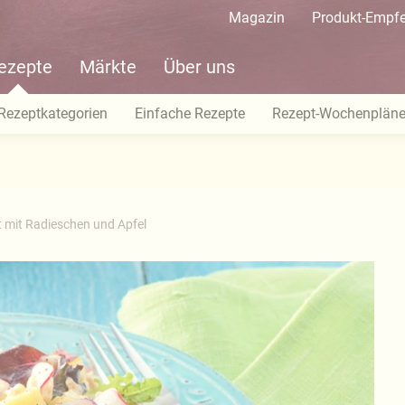
Magazin
Produkt-Empf
ezepte
Märkte
Über uns
Rezeptkategorien
Einfache Rezepte
Rezept-Wochenplän
t mit Radieschen und Apfel