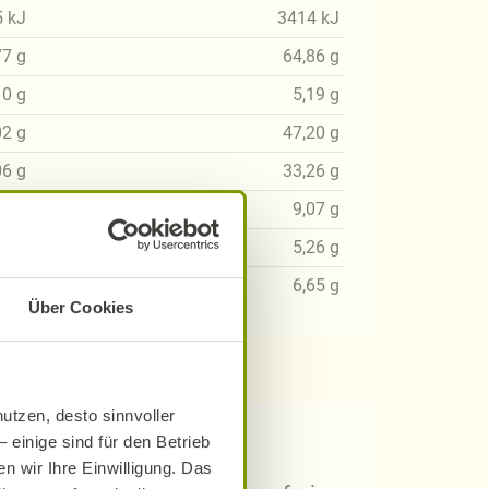
5
kJ
3414
kJ
77
g
64,86
g
10
g
5,19
g
02
g
47,20
g
06
g
33,26
g
93
g
9,07
g
12
g
5,26
g
41
g
6,65
g
Über Cookies
utzen, desto sinnvoller
 einige sind für den Betrieb
 Rezepten?
n wir Ihre Einwilligung. Das