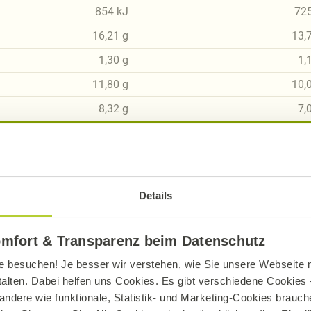
854
kJ
72
16,21
g
13,
1,30
g
1,
11,80
g
10,
8,32
g
7,
2,27
g
1,
1,32
g
1,
1,66
g
1,
Details
omfort & Transparenz beim Datenschutz
e besuchen! Je besser wir verstehen, wie Sie unsere Webseite n
talten. Dabei helfen uns Cookies. Es gibt verschiedene Cookies –
sch, gluten- und laktosefrei bei Alnatura
andere wie funktionale, Statistik- und Marketing-Cookies brauche