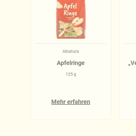
Alnatura
Apfelringe
„V
125 g
Mehr erfahren