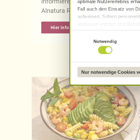
Informieren Sie sich über die gena
optimale Nutzererlebnis erha
Fall auch den Einsatz von Di
Alnatura Rezepten.
aufweisen. Sofern personenb
analysiert werden und Betrof
Hier informieren
Datenverarbeitung und -überm
Einwilligungsauswahl
Datenschutzerklärung
.
Notwendig
Näheres über uns erfahren 
Nur notwendige Cookies 