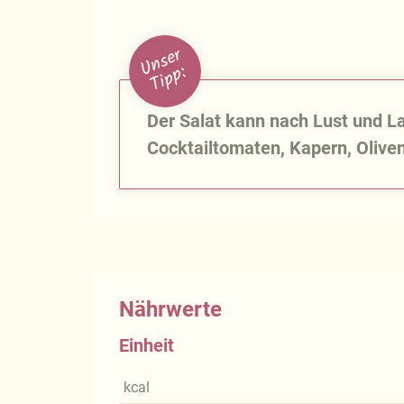
U
n
s
e
r
T
i
p
p
:
Der Salat kann nach Lust und L
Cocktailtomaten, Kapern, Olive
Nährwerte
Einheit
kcal