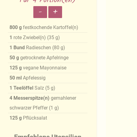
Für 4 Portion(en)
-
+
800
g
festkochende Kartoffel(n)
1
rote Zwiebel(n)
(
35
g
)
1
Bund
Radieschen
(
80
g
)
50
g
getrocknete Apfelringe
125
g
vegane Mayonnaise
50
ml
Apfelessig
1
Teelöffel
Salz
(
5
g
)
4
Messerspitze(n)
gemahlener
schwarzer Pfeffer
(
1
g
)
125
g
Pflücksalat