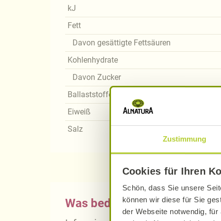
kJ
Fett
Davon gesättigte Fettsäuren
Kohlenhydrate
Davon Zucker
Ballaststoffe
Eiweiß
Salz
Zustimmung
Cookies für Ihren K
Schön, dass Sie unsere Seit
können wir diese für Sie ges
Was bedeutet vegan, vegetari
der Webseite notwendig, für 