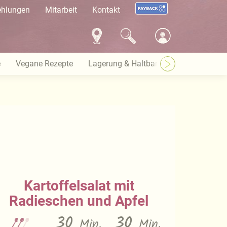
ehlungen
Mitarbeit
Kontakt
e
Vegane Rezepte
Lagerung & Haltbarkeit
Warenkund
Kartoffelsalat mit
Radieschen und Apfel
30
30
Min.
Min.