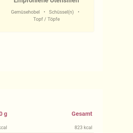
Empfohlene Utensilien
Gemüsehobel
Schüssel(n)
Topf / Töpfe
0 g
Gesamt
kcal
823
kcal