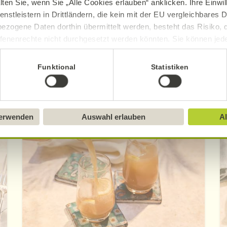
ue Erklärung der Kennzeichnung von veganen, veget
lten Sie, wenn Sie „Alle Cookies erlauben“ anklicken. Ihre Einwi
enstleistern in Drittländern, die kein mit der EU vergleichbares
ezogene Daten dorthin übermittelt werden, besteht das Risiko, 
fenenrechte nicht durchgesetzt werden könnten. Sie können jeder
ittlung widerrufen und Tools deaktivieren. Ausführliche Informat
Funktional
Statistiken
Sie in unserem
Impressum
.
Entdecken Sie weitere Rezepte
verwenden
Auswahl erlauben
Al