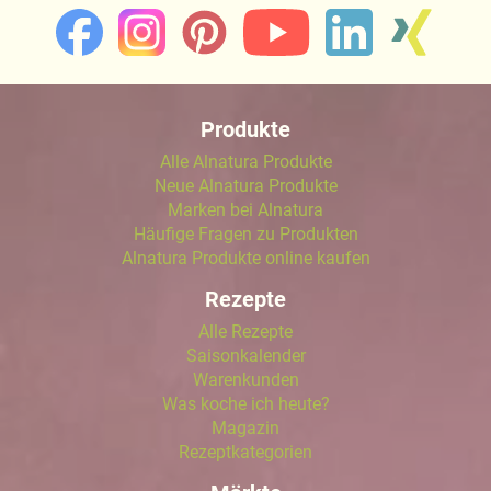
Produkte
Alle Alnatura Produkte
Neue Alnatura Produkte
Marken bei Alnatura
Häufige Fragen zu Produkten
Alnatura Produkte online kaufen
Rezepte
Alle Rezepte
Saisonkalender
Warenkunden
Was koche ich heute?
Magazin
Rezeptkategorien