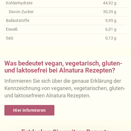
Kohlenhydrate
44,92
g
Davon Zucker
30,35
g
Ballaststoffe
9,95
g
Eiweiß
6,01
g
Salz
0,13
g
Was bedeutet vegan, vegetarisch, gluten-
und laktosefrei bei Alnatura Rezepten?
Informieren Sie sich über die genaue Erklärung der
Kennzeichnung von veganen, vegetarischen, gluten-
und laktosefreien Alnatura Rezepten.
Hier informieren