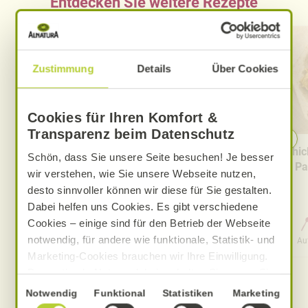
Entdecken Sie weitere Rezepte
Zustimmung
Details
Über Cookies
Cookies für Ihren Komfort &
Transparenz beim Datenschutz
Gebratener Reis mit Kimchi
Chic
Schön, dass Sie unsere Seite besuchen! Je besser
Pa
wir verstehen, wie Sie unsere Webseite nutzen,
desto sinnvoller können wir diese für Sie gestalten.
Dabei helfen uns Cookies. Es gibt verschiedene
Cookies – einige sind für den Betrieb der Webseite
0 Std. 20 Min.
notwendig, für andere wie funktionale, Statistik- und
Aufwand
Gesamtzeit
Au
Marketing-Cookies brauchen wir Ihre Einwilligung.
Das optimale Nutzererlebnis erhalten Sie, wenn Sie
„Alle Cookies erlauben“ anklicken. Ihre Einwilligung
Einwilligungsauswahl
Notwendig
Funktional
Statistiken
Marketing
umfasst in diesem Fall auch den Einsatz von