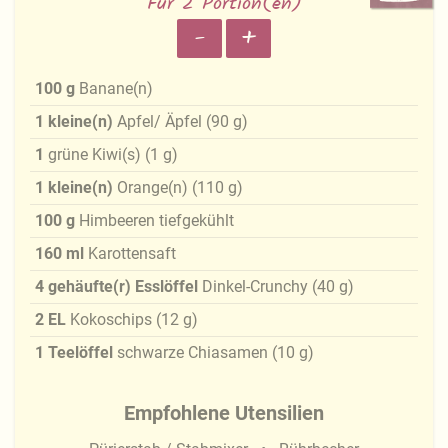
Für 2 Portion(en)
-
+
100
g
Banane(n)
1
kleine(n)
Apfel/ Äpfel
(
90
g
)
1
grüne Kiwi(s)
(
1
g
)
1
kleine(n)
Orange(n)
(
110
g
)
100
g
Himbeeren tiefgekühlt
160
ml
Karottensaft
4
gehäufte(r) Esslöffel
Dinkel-Crunchy
(
40
g
)
2
EL
Kokoschips
(
12
g
)
1
Teelöffel
schwarze Chiasamen
(
10
g
)
Empfohlene Utensilien