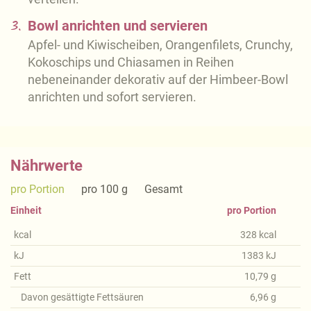
3.
Bowl anrichten und servieren
Apfel- und Kiwischeiben, Orangenfilets, Crunchy,
Kokoschips und Chiasamen in Reihen
nebeneinander dekorativ auf der Himbeer-Bowl
anrichten und sofort servieren.
Nährwerte
pro Portion
pro 100 g
Gesamt
Einheit
pro Portion
kcal
328
kcal
kJ
1383
kJ
Fett
10,79
g
Davon gesättigte Fettsäuren
6,96
g