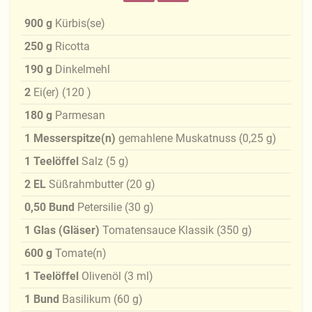
900
g
Kürbis(se)
250
g
Ricotta
190
g
Dinkelmehl
2
Ei(er)
(
120
)
180
g
Parmesan
1
Messerspitze(n)
gemahlene Muskatnuss
(
0,25
g
)
1
Teelöffel
Salz
(
5
g
)
2
EL
Süßrahmbutter
(
20
g
)
0,50
Bund
Petersilie
(
30
g
)
1
Glas (Gläser)
Tomatensauce Klassik
(
350
g
)
600
g
Tomate(n)
1
Teelöffel
Olivenöl
(
3
ml
)
1
Bund
Basilikum
(
60
g
)