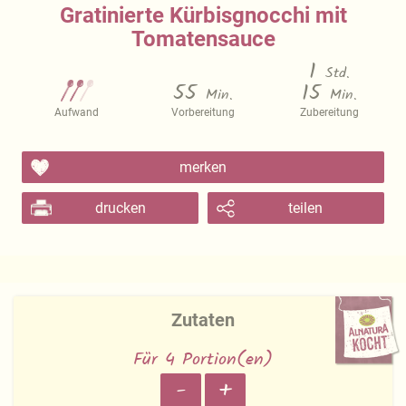
Gratinierte Kürbisgnocchi mit
Tomatensauce
1
Std.
55
15
Min.
Min.
Aufwand
Vorbereitung
Zubereitung
merken
drucken
teilen
Zutaten
Für 4 Portion(en)
-
+