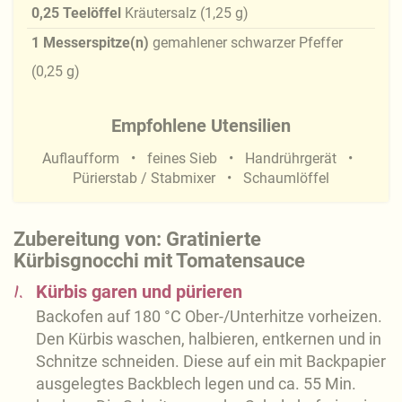
0,25
Teelöffel
Kräutersalz
(
1,25
g
)
1
Messerspitze(n)
gemahlener schwarzer Pfeffer
(
0,25
g
)
Empfohlene Utensilien
Auflaufform
feines Sieb
Handrührgerät
Pürierstab / Stabmixer
Schaumlöffel
Zubereitung von: Gratinierte
Kürbisgnocchi mit Tomatensauce
1.
Kürbis garen und pürieren
Backofen auf 180 °C Ober-/Unterhitze vorheizen.
Den Kürbis waschen, halbieren, entkernen und in
Schnitze schneiden. Diese auf ein mit Backpapier
ausgelegtes Backblech legen und ca. 55 Min.