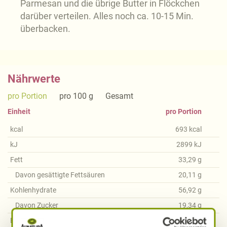
Parmesan und die übrige Butter in Flöckchen
darüber verteilen. Alles noch ca. 10-15 Min.
überbacken.
Nährwerte
pro Portion
pro 100 g
Gesamt
Einheit
pro Portion
kcal
693
kcal
kJ
2899
kJ
Fett
33,29
g
Davon gesättigte Fettsäuren
20,11
g
Kohlenhydrate
56,92
g
Davon Zucker
19,34
g
Ballaststoffe
10,82
g