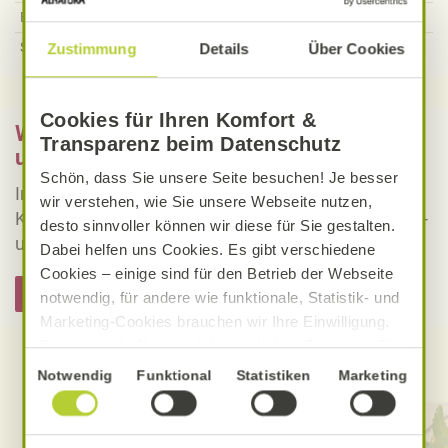
Eiweiß
34,78
g
Salz
3,31
g
Zustimmung
Details
Über Cookies
Cookies für Ihren Komfort &
Was bedeutet vegan, vegetarisch, gluten-
Transparenz beim Datenschutz
und laktosefrei bei Alnatura Rezepten?
Schön, dass Sie unsere Seite besuchen! Je besser
Informieren Sie sich über die genaue Erklärung der
wir verstehen, wie Sie unsere Webseite nutzen,
Kennzeichnung von veganen, vegetarischen, gluten-
desto sinnvoller können wir diese für Sie gestalten.
und laktosefreien Alnatura Rezepten.
Dabei helfen uns Cookies. Es gibt verschiedene
Cookies – einige sind für den Betrieb der Webseite
Hier informieren
notwendig, für andere wie funktionale, Statistik- und
Marketing-Cookies brauchen wir Ihre Einwilligung.
Das optimale Nutzererlebnis erhalten Sie, wenn Sie
Entdecken Sie weitere Rezepte
„Alle Cookies erlauben“ anklicken. Ihre Einwilligung
Einwilligungsauswahl
Notwendig
Funktional
Statistiken
Marketing
umfasst in diesem Fall auch den Einsatz von
Dienstleistern in Drittländern, die kein mit der EU
vergleichbares Datenschutzniveau aufweisen.