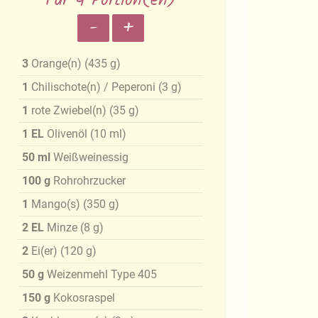
Für 4 Portion(en)
-
+
3
Orange(n)
(
435
g
)
1
Chilischote(n) / Peperoni
(
3
g
)
1
rote Zwiebel(n)
(
35
g
)
1
EL
Olivenöl
(
10
ml
)
50
ml
Weißweinessig
100
g
Rohrohrzucker
1
Mango(s)
(
350
g
)
2
EL
Minze
(
8
g
)
2
Ei(er)
(
120
g
)
50
g
Weizenmehl Type 405
150
g
Kokosraspel