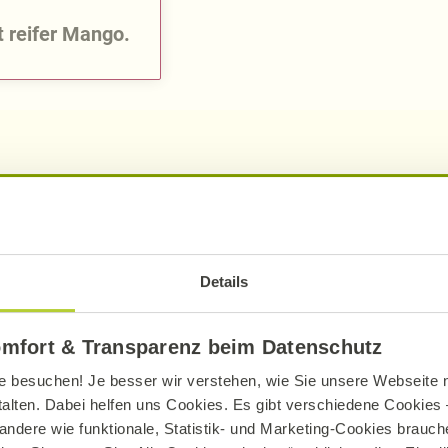
 reifer Mango.
pro Portion
pro 10
Details
689
kcal
163
2884
kJ
68
omfort & Transparenz beim Datenschutz
30,80
g
7,
e besuchen! Je besser wir verstehen, wie Sie unsere Webseite n
24,50
g
5,
talten. Dabei helfen uns Cookies. Es gibt verschiedene Cookies –
andere wie funktionale, Statistik- und Marketing-Cookies brauche
84,12
g
19,