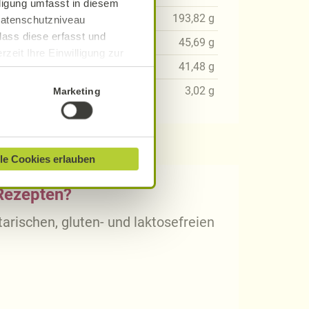
lligung umfasst in diesem
47
g
193,82
g
 Datenschutzniveau
dass diese erfasst und
70
g
45,69
g
zeit Ihre Einwilligung zur
45
g
41,48
g
ionen finden Sie in unserer
18
g
3,02
g
Marketing
le Cookies erlauben
 Rezepten?
arischen, gluten- und laktosefreien