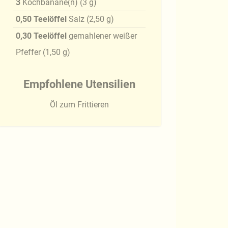
3
Kochbanane(n)
(
3
g
)
0,50
Teelöffel
Salz
(
2,50
g
)
0,30
Teelöffel
gemahlener weißer
Pfeffer
(
1,50
g
)
Empfohlene Utensilien
Öl zum Frittieren