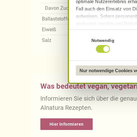
optimale Nutzererlebnis erha
Davon Zucker
Fall auch den Einsatz von Di
aufweisen. Sofern personenb
Ballaststoffe
analysiert werden und Betrof
Eiweiß
Datenverarbeitung und -überm
Einwilligungsauswahl
Datenschutzerklärung
.
Salz
Notwendig
Näheres über uns erfahren 
Nur notwendige Cookies 
Was bedeutet vegan, vegetari
Informieren Sie sich über die gena
Alnatura Rezepten.
Hier informieren