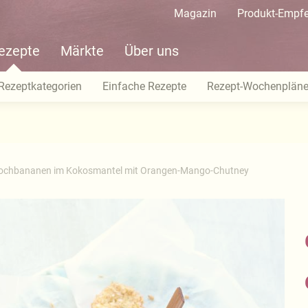
Magazin
Produkt-Empf
ezepte
Märkte
Über uns
Rezeptkategorien
Einfache Rezepte
Rezept-Wochenplän
ochbananen im Kokosmantel mit Orangen-Mango-Chutney