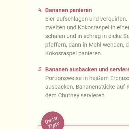
4.
Bananen panieren
Eier aufschlagen und verquirlen. 
zweiten und Kokosraspel in einen
schälen und in schräg in dicke 
pfeffern, dann in Mehl wenden, d
Kokosraspel panieren.
5.
Bananen ausbacken und servier
Portionsweise in heißem Erdnuss
ausbacken. Bananenstücke auf K
dem Chutney servieren.
U
n
s
e
r
T
i
p
p
: