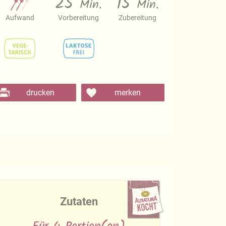
25
15
Min.
Min.
Aufwand
Vorbereitung
Zubereitung
drucken
merken
Zutaten