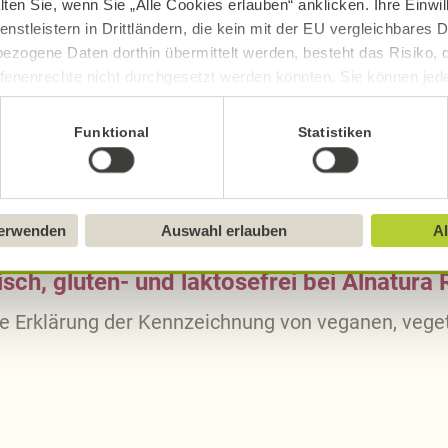
lten Sie, wenn Sie „Alle Cookies erlauben“ anklicken. Ihre Einwi
48,45
g
11,
enstleistern in Drittländern, die kein mit der EU vergleichbares
ezogene Daten dorthin übermittelt werden, besteht das Risiko, 
11,42
g
2,
fenenrechte nicht durchgesetzt werden könnten. Sie können jeder
10,37
g
2,
ittlung widerrufen und Tools deaktivieren. Ausführliche Informat
0,75
g
0,
Funktional
Statistiken
Sie in unserem
Impressum
.
verwenden
Auswahl erlauben
Al
sch, gluten- und laktosefrei bei Alnatura
ue Erklärung der Kennzeichnung von veganen, veget