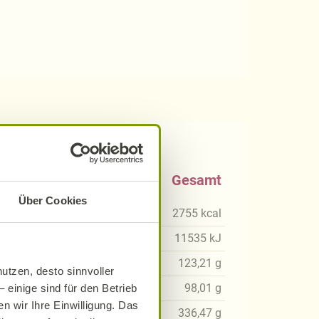
0 g
Gesamt
Über Cookies
kcal
2755
kcal
3
kJ
11535
kJ
29
g
123,21
g
utzen, desto sinnvoller
80
g
98,01
g
 einige sind für den Betrieb
n wir Ihre Einwilligung. Das
91
g
336,47
g