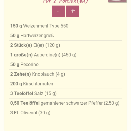
Für 2 Portion(en)
-
+
150
g
Weizenmehl Type 550
50
g
Hartweizengrieß
2
Stück(e)
Ei(er)
(
120
g
)
1
große(n)
Aubergine(n)
(
450
g
)
50
g
Pecorino
2
Zehe(n)
Knoblauch
(
4
g
)
200
g
Kirschtomaten
3
Teelöffel
Salz
(
15
g
)
0,50
Teelöffel
gemahlener schwarzer Pfeffer
(
2,50
g
)
3
EL
Olivenöl
(
30
g
)