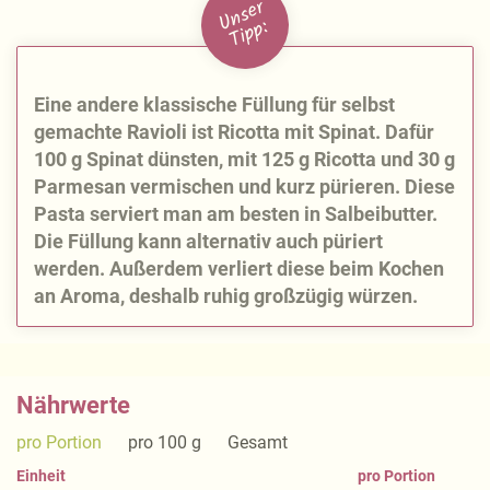
U
n
s
e
r
Ti
p
p:
Eine andere klassische Füllung für selbst
gemachte Ravioli ist Ricotta mit Spinat. Dafür
100 g Spinat dünsten, mit 125 g Ricotta und 30 g
Parmesan vermischen und kurz pürieren. Diese
Pasta serviert man am besten in Salbeibutter.
Die Füllung kann alternativ auch püriert
werden. Außerdem verliert diese beim Kochen
an Aroma, deshalb ruhig großzügig würzen.
Nährwerte
pro Portion
pro 100 g
Gesamt
Einheit
pro Portion