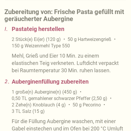
Zubereitung von: Frische Pasta gefüllt mit
geräucherter Aubergine
1.
Pastateig herstellen
2
Stück(e)
Ei(er)
(
120
g
)
50
g
Hartweizengrieß
150
g
Weizenmehl Type 550
Mehl, Grieß und Eier 10 Min. zu einem
elastischen Teig verkneten. Luftdicht verpackt
bei Raumtemperatur 30 Min. ruhen lassen.
2.
Auberginenfüllung zubereiten
1
große(n)
Aubergine(n)
(
450
g
)
0,50
TL
gemahlener schwarzer Pfeffer
(
2,50
g
)
2
Zehe(n)
Knoblauch
(
4
g
)
50
g
Pecorino
3
TL
Salz
(
15
g
)
Für die Füllung Aubergine waschen, mit einer
Gabel einstechen und im Ofen bei 200 °C Umluft