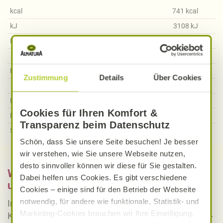
kcal
741
kcal
kJ
3108
kJ
Fett
31,47
g
Davon gesättigte Fettsäuren
9,58
g
Kohlenhydrate
82,14
g
Zustimmung
Details
Über Cookies
Davon Zucker
10,35
g
Ballaststoffe
8,05
g
Cookies für Ihren Komfort &
Eiweiß
27,78
g
Transparenz beim Datenschutz
Salz
8,04
g
Schön, dass Sie unsere Seite besuchen! Je besser
wir verstehen, wie Sie unsere Webseite nutzen,
desto sinnvoller können wir diese für Sie gestalten.
Was bedeutet vegan, vegetarisch, gluten-
Dabei helfen uns Cookies. Es gibt verschiedene
und laktosefrei bei Alnatura Rezepten?
Cookies – einige sind für den Betrieb der Webseite
notwendig, für andere wie funktionale, Statistik- und
Informieren Sie sich über die genaue Erklärung der
Marketing-Cookies brauchen wir Ihre Einwilligung.
Kennzeichnung von veganen, vegetarischen, gluten-