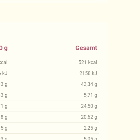
0 g
Gesamt
kcal
521
kcal
6
kJ
2158
kJ
03
g
43,34
g
43
g
5,71
g
71
g
24,50
g
38
g
20,62
g
35
g
2,25
g
03
g
5,05
g