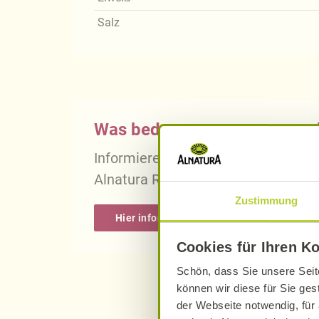
Salz
Was bedeutet vegan, vegetari
Informieren Sie sich über die gena
Alnatura Rezepten.
Zustimmung
Hier informieren
Cookies für Ihren K
Schön, dass Sie unsere Seit
können wir diese für Sie ges
der Webseite notwendig, für 