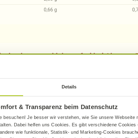
0,66
g
0,
sch, gluten- und laktosefrei bei Alnatura
ue Erklärung der Kennzeichnung von veganen, veget
Details
omfort & Transparenz beim Datenschutz
e besuchen! Je besser wir verstehen, wie Sie unsere Webseite n
talten. Dabei helfen uns Cookies. Es gibt verschiedene Cookies –
Entdecken Sie weitere Rezepte
andere wie funktionale, Statistik- und Marketing-Cookies brauche