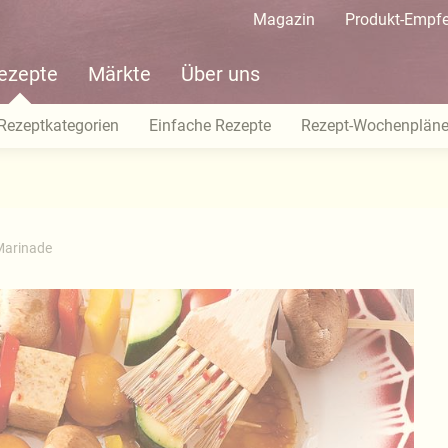
Magazin
Produkt-Empf
ezepte
Märkte
Über uns
Rezeptkategorien
Einfache Rezepte
Rezept-Wochenplän
-Marinade