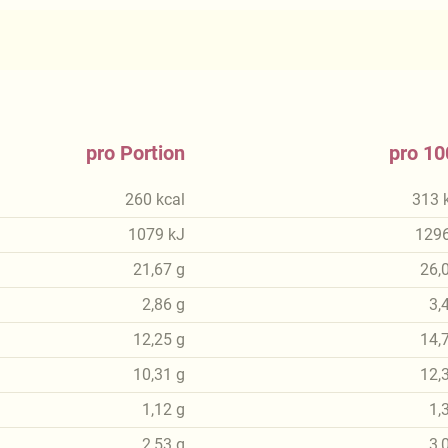
pro Portion
pro 10
260
kcal
313
1079
kJ
129
21,67
g
26,
2,86
g
3,
12,25
g
14,
10,31
g
12,
1,12
g
1,
2,53
g
3,