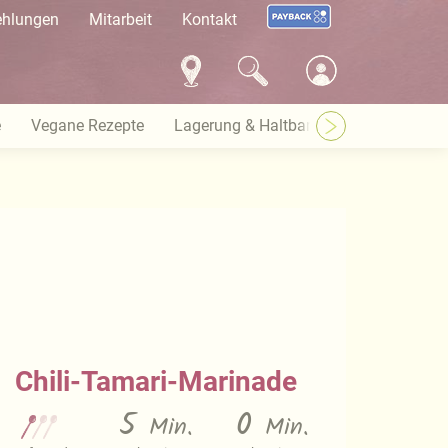
ehlungen
Mitarbeit
Kontakt
e
Vegane Rezepte
Lagerung & Haltbarkeit
Warenkund
Chili-Tamari-Marinade
5
0
Min.
Min.