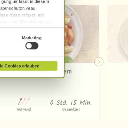
lligung umfasst in diesem
 Datenschutzniveau
dass diese erfasst und
zeit Ihre Einwilligung zur
ionen finden Sie in unserer
Marketing
le Cookies erlauben
Passata verfeinern
0 Std. 15 Min.
Aufwand
Gesamtzeit