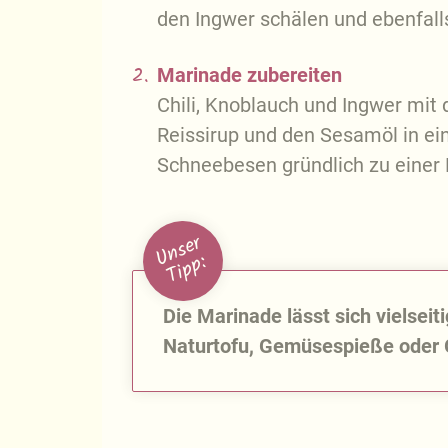
den Ingwer schälen und ebenfalls
2.
Marinade zubereiten
Chili, Knoblauch und Ingwer mit
Reissirup und den Sesamöl in e
Schneebesen gründlich zu einer 
U
n
s
e
r
T
i
p
p
:
Die Marinade lässt sich vielsei
Naturtofu, Gemüsespieße oder Gr