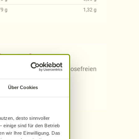
79
g
1,32
g
 Rezepten?
arischen, gluten- und laktosefreien
Über Cookies
utzen, desto sinnvoller
 einige sind für den Betrieb
n wir Ihre Einwilligung. Das