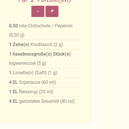
Für 2 Portion(en)
-
+
0,50
rote Chilischote / Peperoni
(
0,50
g
)
1
Zehe(n)
Knoblauch
(
2
g
)
1
haselnussgroße(s) Stück(e)
Ingwerwurzel
(
5
g
)
1
Limette(n) (Saft)
(
1
g
)
4
EL
Sojasauce
(
60
ml
)
1
EL
Reissirup
(
20
ml
)
4
EL
geröstetes Sesamöl
(
40
ml
)