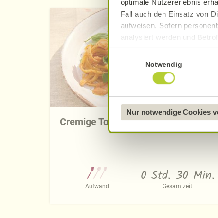
optimale Nutzererlebnis erha
Fall auch den Einsatz von Di
aufweisen. Sofern personenb
analysiert werden und Betrof
Datenverarbeitung und -überm
Einwilligungsauswahl
Datenschutzerklärung
.
Notwendig
Näheres über uns erfahren 
Nur notwendige Cookies 
Cremige Tomaten-Knoblauch-Pasta
0 Std. 30 Min.
Aufwand
Gesamtzeit