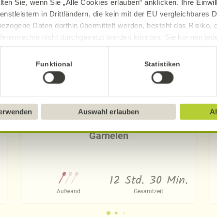
lten Sie, wenn Sie „Alle Cookies erlauben“ anklicken. Ihre Einwi
enstleistern in Drittländern, die kein mit der EU vergleichbares
ezogene Daten dorthin übermittelt werden, besteht das Risiko, 
fenenrechte nicht durchgesetzt werden könnten. Sie können jeder
ittlung widerrufen und Tools deaktivieren. Ausführliche Informat
Funktional
Statistiken
Sie in unserem
Impressum
.
verwenden
Auswahl erlauben
Al
Sommerliche Fusilli-Bowl mit
Garnelen
12 Std. 30 Min.
Aufwand
Gesamtzeit