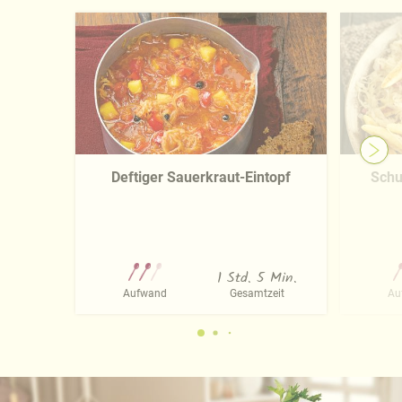
Deftiger Sauerkraut-Eintopf
Schu
1 Std. 5 Min.
Aufwand
Gesamtzeit
Au