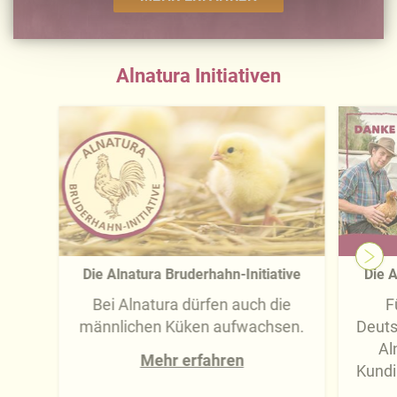
-übermittlung widerrufen und Tools deaktivieren.
Ausführliche Informationen finden Sie in unserer
Datenschutzerklärung
.
Alnatura Initiativen
Näheres über uns erfahren Sie in unserem
Impressum
.
Die Alnatura Bruderhahn-Initiative
Die A
Bei Alnatura dürfen auch die
F
männlichen Küken aufwachsen.
Deuts
Al
Mehr erfahren
Kundi