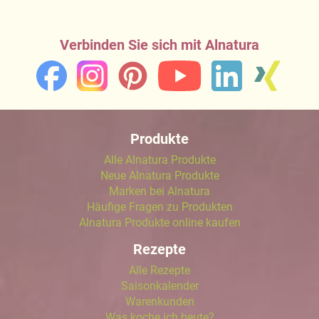
Verbinden Sie sich mit Alnatura
Produkte
Alle Alnatura Produkte
Neue Alnatura Produkte
Marken bei Alnatura
Häufige Fragen zu Produkten
Alnatura Produkte online kaufen
Rezepte
Alle Rezepte
Saisonkalender
Warenkunden
Was koche ich heute?