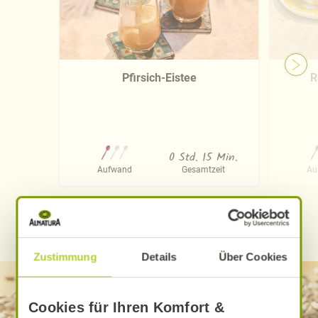
Pfirsich-Eistee
R
0 Std. 15 Min.
Aufwand
Gesamtzeit
Au
WEITERE ALNATURA REZEPTE FINDEN
Zustimmung
Details
Über Cookies
Cookies für Ihren Komfort &