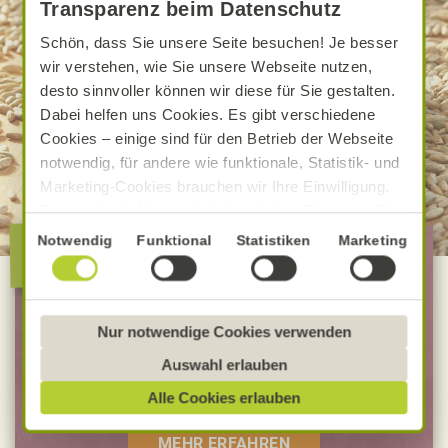
Transparenz beim Datenschutz
Schön, dass Sie unsere Seite besuchen! Je besser
wir verstehen, wie Sie unsere Webseite nutzen,
desto sinnvoller können wir diese für Sie gestalten.
Dabei helfen uns Cookies. Es gibt verschiedene
Cookies – einige sind für den Betrieb der Webseite
notwendig, für andere wie funktionale, Statistik- und
Marketing-Cookies brauchen wir Ihre Einwilligung.
Das optimale Nutzererlebnis erhalten Sie, wenn Sie
„Alle Cookies erlauben“ anklicken. Ihre Einwilligung
Die besondere Alnatura
Einwilligungsauswahl
Notwendig
Funktional
Statistiken
Marketing
umfasst in diesem Fall auch den Einsatz von
Qualität
Dienstleistern in Drittländern, die kein mit der EU
vergleichbares Datenschutzniveau aufweisen.
100 % Bio-Lebensmittel
Sofern personenbezogene Daten dorthin übermittelt
Nur notwendige Cookies verwenden
Bevorzugt Bio-Verbandsware
werden, besteht das Risiko, dass diese erfasst und
Auswahl erlauben
analysiert werden und Betroffenenrechte nicht
unabhängig geprüfte Rezepturen
Alle Cookies erlauben
durchgesetzt werden könnten. Sie können jederzeit
Ihre Einwilligung zur Datenverarbeitung und
MEHR ERFAHREN