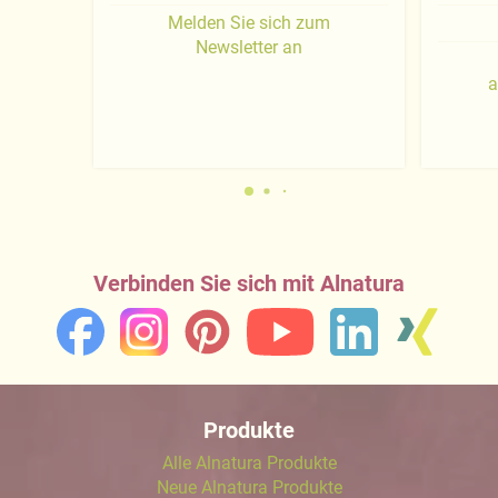
Melden Sie sich zum
Newsletter an
a
Verbinden Sie sich mit Alnatura
Produkte
Alle Alnatura Produkte
Neue Alnatura Produkte