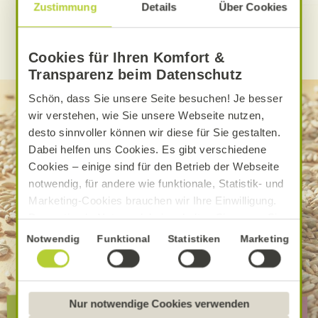
Zustimmung
Details
Über Cookies
WEITERE ALNATURA REZEPTE FINDEN
Cookies für Ihren Komfort &
Transparenz beim Datenschutz
Schön, dass Sie unsere Seite besuchen! Je besser
wir verstehen, wie Sie unsere Webseite nutzen,
desto sinnvoller können wir diese für Sie gestalten.
Dabei helfen uns Cookies. Es gibt verschiedene
Cookies – einige sind für den Betrieb der Webseite
notwendig, für andere wie funktionale, Statistik- und
Marketing-Cookies brauchen wir Ihre Einwilligung.
Das optimale Nutzererlebnis erhalten Sie, wenn Sie
„Alle Cookies erlauben“ anklicken. Ihre Einwilligung
Einwilligungsauswahl
Notwendig
Funktional
Statistiken
Marketing
umfasst in diesem Fall auch den Einsatz von
Dienstleistern in Drittländern, die kein mit der EU
vergleichbares Datenschutzniveau aufweisen.
Sofern personenbezogene Daten dorthin übermittelt
Nur notwendige Cookies verwenden
Die besondere Alnatura