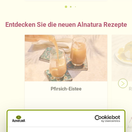
Entdecken Sie die neuen Alnatura Rezepte
Pfirsich-Eistee
R
0 Std. 15 Min.
Aufwand
Gesamtzeit
Au