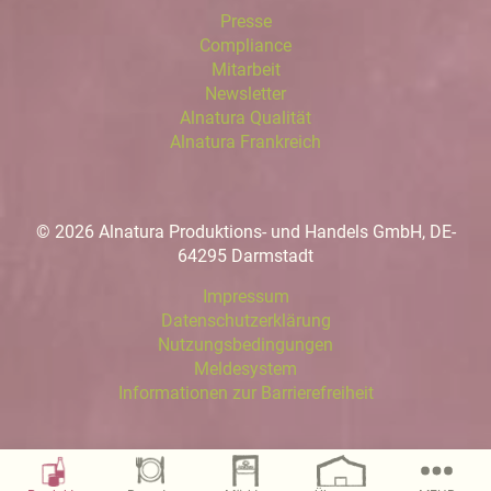
Presse
Compliance
Mitarbeit
Newsletter
Alnatura Qualität
Alnatura Frankreich
© 2026 Alnatura Produktions- und Handels GmbH, DE-
64295 Darmstadt
Impressum
Datenschutzerklärung
Nutzungsbedingungen
Meldesystem
Informationen zur Barrierefreiheit