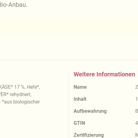
io-Anbau.
Weitere Informationen
ÄSE* 17 %, Hefe*,
Name
Z
* rehydriert,
Inhalt
1
 *aus biologischer
Aufbewahrung
B
GTIN
4
Zertifizierung
N