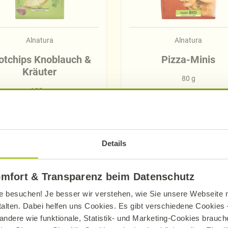
Alnatura
Alnatura
otchips Knoblauch &
Pizza-Minis
Kräuter
80 g
100 g
Mehr erfahren
Mehr erfahren
Details
omfort & Transparenz beim Datenschutz
e besuchen! Je besser wir verstehen, wie Sie unsere Webseite n
talten. Dabei helfen uns Cookies. Es gibt verschiedene Cookies –
Entdecken Sie die neuen Alnatura Rezept
andere wie funktionale, Statistik- und Marketing-Cookies brauche