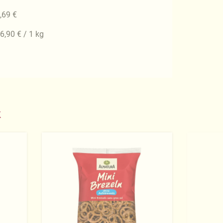
,69 €
6,90 € / 1 kg
k