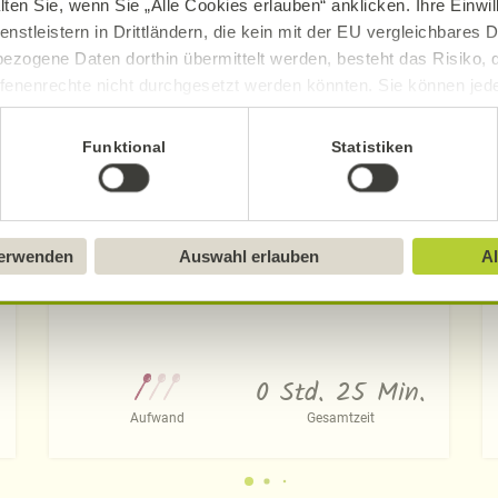
lten Sie, wenn Sie „Alle Cookies erlauben“ anklicken. Ihre Einwi
enstleistern in Drittländern, die kein mit der EU vergleichbares
ezogene Daten dorthin übermittelt werden, besteht das Risiko, 
fenenrechte nicht durchgesetzt werden könnten. Sie können jeder
ittlung widerrufen und Tools deaktivieren. Ausführliche Informat
Funktional
Statistiken
Sie in unserem
Impressum
.
verwenden
Auswahl erlauben
Al
Reis-Kokos-Kugeln mit Mangosauce
0 Std. 25 Min.
Aufwand
Gesamtzeit