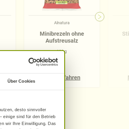
Alnatura
Minibrezeln ohne
St
Aufstreusalz
100 g
Mehr erfahren
Über Cookies
utzen, desto sinnvoller
 einige sind für den Betrieb
e
n wir Ihre Einwilligung. Das