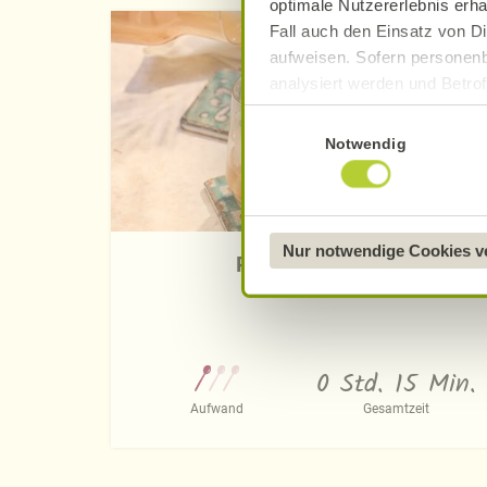
optimale Nutzererlebnis erha
Fall auch den Einsatz von Di
aufweisen. Sofern personenb
analysiert werden und Betrof
Datenverarbeitung und -überm
Einwilligungsauswahl
Datenschutzerklärung
.
Notwendig
Näheres über uns erfahren 
Nur notwendige Cookies 
Pfirsich-Eistee
0 Std. 15 Min.
Aufwand
Gesamtzeit