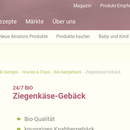
Magazin
Produkt-Empf
ezepte
Märkte
Über uns
Neue Alnatura Produkte
Produkte kaufen
Baby und Kind
& Salziges
Snacks & Chips
Bio-Salzgebäck
Ziegenkäse-Gebäck
24/7 BIO
Ziegenkäse-Gebäck
Bio-Qualität
knuspriges Knabbergebäck