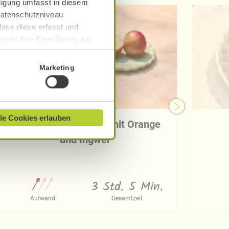
lligung umfasst in diesem
 Datenschutzniveau
dass diese erfasst und
zeit Ihre Einwilligung zur
ionen finden Sie in unserer
Marketing
le Cookies erlauben
Nektarinen-Smoothie mit Orange
und Ingwer
3 Std. 5 Min.
Aufwand
Gesamtzeit