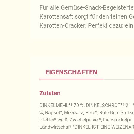
Für alle Gemüse-Snack-Begeisterten
Karottensaft sorgt für den feinen
Karotten-Cracker. Perfekt dazu: e
EIGENSCHAFTEN
Zutaten
DINKELMEHL*¹ 70 %, DINKELSCHROT*¹ 21 %, 
%, Rapsöl*, Meersalz, Hefe*, Rote-Bete-Saftk
Pfeffer* weiß, Zwiebelpulver*, Liebstöckelpul
Landwirtschaft ¹DINKEL IST EINE WEIZENA