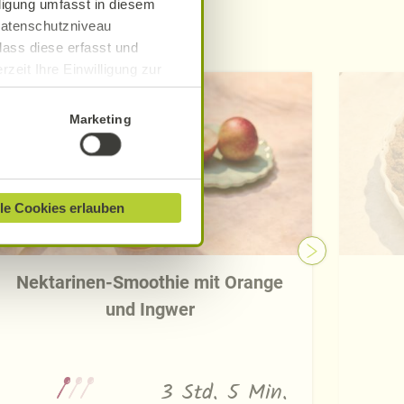
lligung umfasst in diesem
 Datenschutzniveau
e
dass diese erfasst und
zeit Ihre Einwilligung zur
ionen finden Sie in unserer
Marketing
le Cookies erlauben
Nektarinen-Smoothie mit Orange
und Ingwer
3 Std. 5 Min.