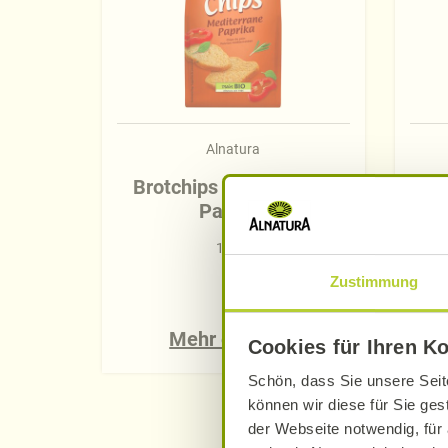
Alnatura
Brotchips Mediterrane
Br
Paprika
100 g
Zustimmung
Mehr erfahren
Cookies für Ihren K
Schön, dass Sie unsere Seit
können wir diese für Sie ges
der Webseite notwendig, für 