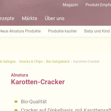
Magazin
Produkt-Empf
ezepte
Märkte
Über uns
Neue Alnatura Produkte
Produkte kaufen
Baby und Kind
& Salziges
Snacks & Chips
Bio-Salzgebäck
Karotten-Cracker
Alnatura
Karotten-Cracker
Bio-Qualität
Cracker auf Dinkelbasis, mit Karottensaft