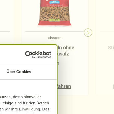
Alnatura
Minibrezeln ohne
St
Aufstreusalz
100 g
Über Cookies
Mehr erfahren
utzen, desto sinnvoller
 einige sind für den Betrieb
n wir Ihre Einwilligung. Das