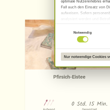
optimale Nutzererlebnis erha
Fall auch den Einsatz von Di
aufweisen. Sofern personenb
analysiert werden und Betrof
Datenverarbeitung und -überm
Einwilligungsauswahl
Datenschutzerklärung
.
Notwendig
Näheres über uns erfahren 
Nur notwendige Cookies 
Pfirsich-Eistee
0 Std. 15 Min.
Aufwand
Gesamtzeit