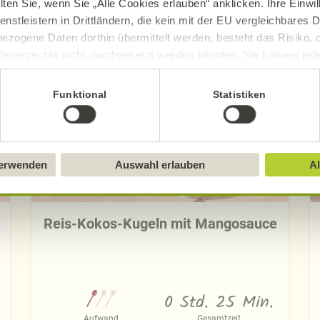
lten Sie, wenn Sie „Alle Cookies erlauben“ anklicken. Ihre Einwi
enstleistern in Drittländern, die kein mit der EU vergleichbares
Entdecken Sie die neuen Alnatura Rezept
ezogene Daten dorthin übermittelt werden, besteht das Risiko, 
fenenrechte nicht durchgesetzt werden könnten. Sie können jeder
ittlung widerrufen und Tools deaktivieren. Ausführliche Informat
Funktional
Statistiken
Sie in unserem
Impressum
.
verwenden
Auswahl erlauben
Al
Reis-Kokos-Kugeln mit Mangosauce
0 Std. 25 Min.
Aufwand
Gesamtzeit