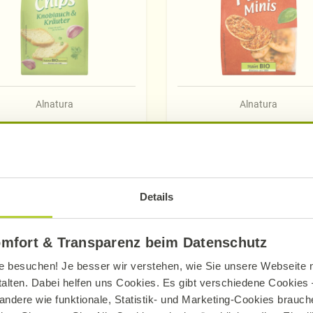
Alnatura
Alnatura
otchips Knoblauch &
Pizza-Minis
Kräuter
80 g
100 g
Details
Mehr erfahren
Mehr erfahren
omfort & Transparenz beim Datenschutz
e besuchen! Je besser wir verstehen, wie Sie unsere Webseite n
talten. Dabei helfen uns Cookies. Es gibt verschiedene Cookies –
andere wie funktionale, Statistik- und Marketing-Cookies brauche