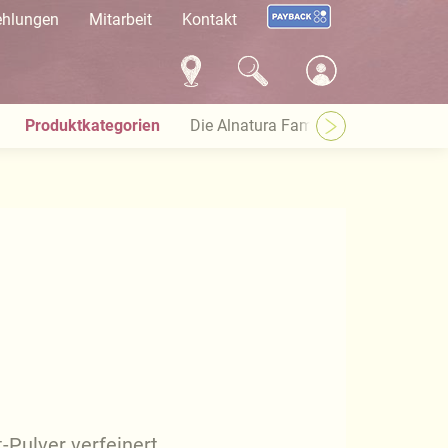
ehlungen
Mitarbeit
Kontakt
Produktkategorien
Die Alnatura Familie
Häufige Pro
-Pulver verfeinert