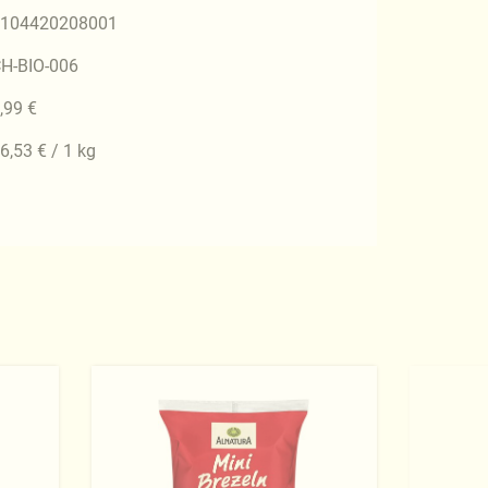
104420208001
H-BIO-006
,99 €
6,53 € / 1 kg