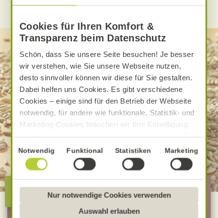
WEITERE ALNATURA REZEPTE FINDEN
Cookies für Ihren Komfort &
Transparenz beim Datenschutz
Schön, dass Sie unsere Seite besuchen! Je besser
wir verstehen, wie Sie unsere Webseite nutzen,
desto sinnvoller können wir diese für Sie gestalten.
Dabei helfen uns Cookies. Es gibt verschiedene
Cookies – einige sind für den Betrieb der Webseite
notwendig, für andere wie funktionale, Statistik- und
Marketing-Cookies brauchen wir Ihre Einwilligung.
Das optimale Nutzererlebnis erhalten Sie, wenn Sie
„Alle Cookies erlauben“ anklicken. Ihre Einwilligung
Einwilligungsauswahl
Notwendig
Funktional
Statistiken
Marketing
umfasst in diesem Fall auch den Einsatz von
Dienstleistern in Drittländern, die kein mit der EU
Die besondere Alnatura
vergleichbares Datenschutzniveau aufweisen.
Qualität
Sofern personenbezogene Daten dorthin übermittelt
Nur notwendige Cookies verwenden
werden, besteht das Risiko, dass diese erfasst und
Auswahl erlauben
analysiert werden und Betroffenenrechte nicht