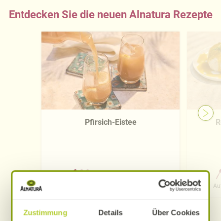
Entdecken Sie die neuen Alnatura Rezepte
Pfirsich-Eistee
R
0 Std. 15 Min.
Aufwand
Gesamtzeit
Au
Zustimmung
Details
Über Cookies