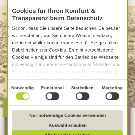
Cookies für Ihren Komfort &
Transparenz beim Datenschutz
Schön, dass Sie unsere Seite besuchen! Je besser
wir verstehen, wie Sie unsere Webseite nutzen,
desto sinnvoller können wir diese für Sie gestalten.
Dabei helfen uns Cookies. Es gibt verschiedene
Cookies – einige sind für den Betrieb der Webseite
notwendig, für andere wie funktionale, Statistik- und
Marketing-Cookies brauchen wir Ihre Einwilligung.
Das optimale Nutzererlebnis erhalten Sie, wenn Sie
„Alle Cookies erlauben“ anklicken. Ihre Einwilligung
Einwilligungsauswahl
Notwendig
Funktional
Statistiken
Marketing
umfasst in diesem Fall auch den Einsatz von
Dienstleistern in Drittländern, die kein mit der EU
Die besondere Alnatura
vergleichbares Datenschutzniveau aufweisen.
Qualität
Sofern personenbezogene Daten dorthin übermittelt
Nur notwendige Cookies verwenden
werden, besteht das Risiko, dass diese erfasst und
Auswahl erlauben
100 % Bio-Lebensmittel
analysiert werden und Betroffenenrechte nicht