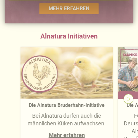
-übermittlung widerrufen und Tools deaktivieren.
MEHR ERFAHREN
Ausführliche Informationen finden Sie in unserer
Datenschutzerklärung
.
Alnatura Initiativen
Näheres über uns erfahren Sie in unserem
Impressum
.
Die Alnatura Bruderhahn-Initiative
Die A
Bei Alnatura dürfen auch die
F
männlichen Küken aufwachsen.
Deuts
Al
Mehr erfahren