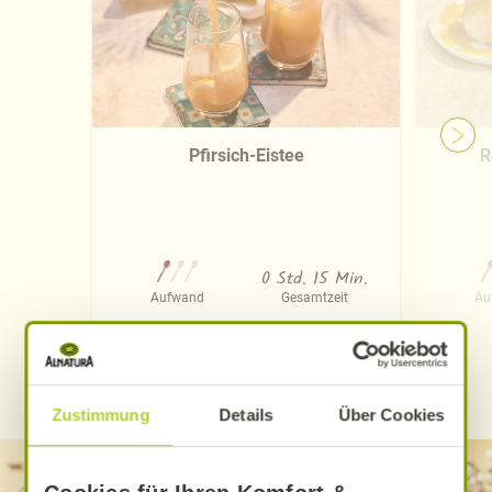
Pfirsich-Eistee
R
0 Std. 15 Min.
Aufwand
Gesamtzeit
Au
WEITERE ALNATURA REZEPTE FINDEN
Zustimmung
Details
Über Cookies