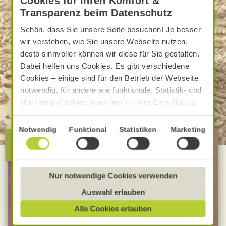
Cookies für Ihren Komfort &
Transparenz beim Datenschutz
Schön, dass Sie unsere Seite besuchen! Je besser
wir verstehen, wie Sie unsere Webseite nutzen,
desto sinnvoller können wir diese für Sie gestalten.
Dabei helfen uns Cookies. Es gibt verschiedene
Cookies – einige sind für den Betrieb der Webseite
notwendig, für andere wie funktionale, Statistik- und
Marketing-Cookies brauchen wir Ihre Einwilligung.
Das optimale Nutzererlebnis erhalten Sie, wenn Sie
„Alle Cookies erlauben“ anklicken. Ihre Einwilligung
Einwilligungsauswahl
Notwendig
Funktional
Statistiken
Marketing
Die besondere Alnatura
umfasst in diesem Fall auch den Einsatz von
Qualität
Dienstleistern in Drittländern, die kein mit der EU
vergleichbares Datenschutzniveau aufweisen.
Sofern personenbezogene Daten dorthin übermittelt
Nur notwendige Cookies verwenden
100 % Bio-Lebensmittel
werden, besteht das Risiko, dass diese erfasst und
Auswahl erlauben
Bevorzugt Bio-Verbandsware
analysiert werden und Betroffenenrechte nicht
Alle Cookies erlauben
unabhängig geprüfte Rezepturen
durchgesetzt werden könnten. Sie können jederzeit
Ihre Einwilligung zur Datenverarbeitung und