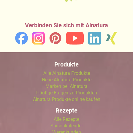
Verbinden Sie sich mit Alnatura
Produkte
Alle Alnatura Produkte
Neue Alnatura Produkte
Marken bei Alnatura
Häufige Fragen zu Produkten
Alnatura Produkte online kaufen
Rezepte
Alle Rezepte
Saisonkalender
Warenkunden