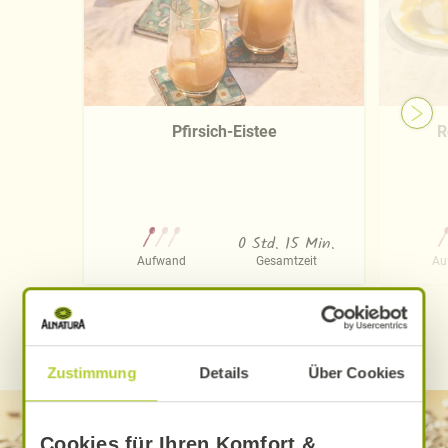
Pfirsich-Eistee
R
0 Std. 15 Min.
Aufwand
Gesamtzeit
Au
WEITERE ALNATURA REZEPTE FINDEN
Zustimmung
Details
Über Cookies
Cookies für Ihren Komfort &