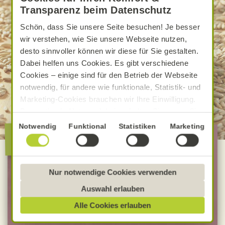
Transparenz beim Datenschutz
Schön, dass Sie unsere Seite besuchen! Je besser
wir verstehen, wie Sie unsere Webseite nutzen,
desto sinnvoller können wir diese für Sie gestalten.
Dabei helfen uns Cookies. Es gibt verschiedene
Cookies – einige sind für den Betrieb der Webseite
notwendig, für andere wie funktionale, Statistik- und
Marketing-Cookies brauchen wir Ihre Einwilligung.
Das optimale Nutzererlebnis erhalten Sie, wenn Sie
„Alle Cookies erlauben“ anklicken. Ihre Einwilligung
Einwilligungsauswahl
Notwendig
Funktional
Statistiken
Marketing
Die besondere Alnatura
umfasst in diesem Fall auch den Einsatz von
Qualität
Dienstleistern in Drittländern, die kein mit der EU
vergleichbares Datenschutzniveau aufweisen.
Sofern personenbezogene Daten dorthin übermittelt
Nur notwendige Cookies verwenden
100 % Bio-Lebensmittel
werden, besteht das Risiko, dass diese erfasst und
Bevorzugt Bio-Verbandsware
Auswahl erlauben
analysiert werden und Betroffenenrechte nicht
unabhängig geprüfte Rezepturen
Alle Cookies erlauben
durchgesetzt werden könnten. Sie können jederzeit
Ihre Einwilligung zur Datenverarbeitung und