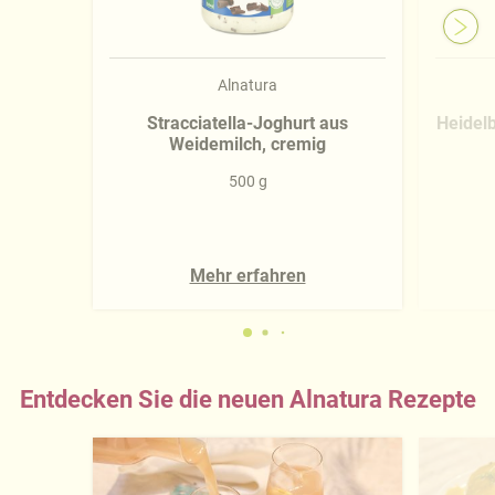
Alnatura
Stracciatella-Joghurt aus
Heidel
Weidemilch, cremig
500 g
Mehr erfahren
Entdecken Sie die neuen Alnatura Rezepte