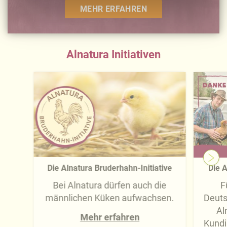
-übermittlung widerrufen und Tools deaktivieren.
MEHR ERFAHREN
Ausführliche Informationen finden Sie in unserer
Datenschutzerklärung
.
Alnatura Initiativen
Näheres über uns erfahren Sie in unserem
Impressum
.
Die Alnatura Bruderhahn-Initiative
Die A
Bei Alnatura dürfen auch die
F
männlichen Küken aufwachsen.
Deuts
Al
Mehr erfahren
Kundi