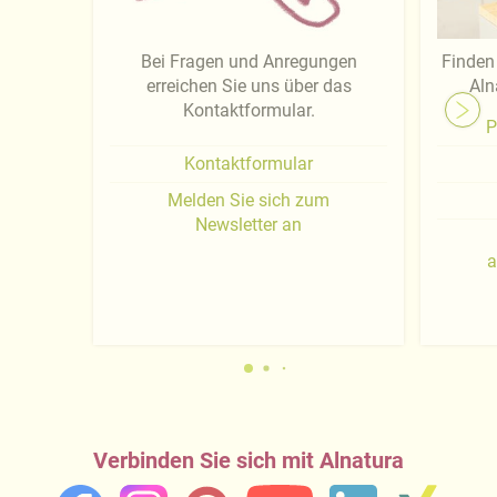
Bei Fragen und Anregungen
Finden 
erreichen Sie uns über das
Aln
Kontaktformular.
P
Kontaktformular
Melden Sie sich zum
Newsletter an
a
Verbinden Sie sich mit Alnatura