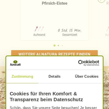
Pfirsich-Eistee
R
0 Std. 15 Min.
Aufwand
Gesamtzeit
Au
WEITERE ALNATURA REZEPTE FINDEN
Zustimmung
Details
Über Cookies
Cookies für Ihren Komfort &
Transparenz beim Datenschutz
Schön, dass Sie unsere Seite besuchen! Je besser