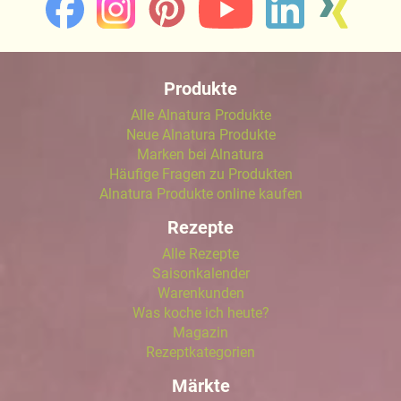
Produkte
Alle Alnatura Produkte
Neue Alnatura Produkte
Marken bei Alnatura
Häufige Fragen zu Produkten
Alnatura Produkte online kaufen
Rezepte
Alle Rezepte
Saisonkalender
Warenkunden
Was koche ich heute?
Magazin
Rezeptkategorien
Märkte