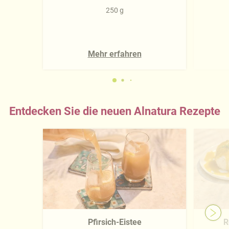
250 g
Mehr erfahren
Entdecken Sie die neuen Alnatura Rezepte
Pfirsich-Eistee
R