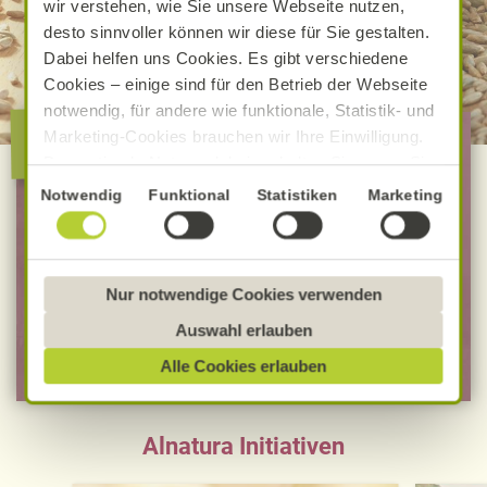
wir verstehen, wie Sie unsere Webseite nutzen,
desto sinnvoller können wir diese für Sie gestalten.
Dabei helfen uns Cookies. Es gibt verschiedene
Cookies – einige sind für den Betrieb der Webseite
notwendig, für andere wie funktionale, Statistik- und
Die besondere Alnatura
Marketing-Cookies brauchen wir Ihre Einwilligung.
Qualität
Das optimale Nutzererlebnis erhalten Sie, wenn Sie
„Alle Cookies erlauben“ anklicken. Ihre Einwilligung
Einwilligungsauswahl
Notwendig
Funktional
Statistiken
Marketing
umfasst in diesem Fall auch den Einsatz von
100 % Bio-Lebensmittel
Dienstleistern in Drittländern, die kein mit der EU
Bevorzugt Bio-Verbandsware
vergleichbares Datenschutzniveau aufweisen.
unabhängig geprüfte Rezepturen
Sofern personenbezogene Daten dorthin übermittelt
Nur notwendige Cookies verwenden
werden, besteht das Risiko, dass diese erfasst und
Auswahl erlauben
analysiert werden und Betroffenenrechte nicht
MEHR ERFAHREN
Alle Cookies erlauben
durchgesetzt werden könnten. Sie können jederzeit
Ihre Einwilligung zur Datenverarbeitung und
-übermittlung widerrufen und Tools deaktivieren.
Alnatura Initiativen
Ausführliche Informationen finden Sie in unserer
Datenschutzerklärung
.