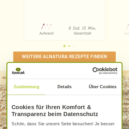
0 Std. 15 Min.
Aufwand
Gesamtzeit
Au
WEITERE ALNATURA REZEPTE FINDEN
Zustimmung
Details
Über Cookies
Cookies für Ihren Komfort &
Transparenz beim Datenschutz
Schön, dass Sie unsere Seite besuchen! Je besser