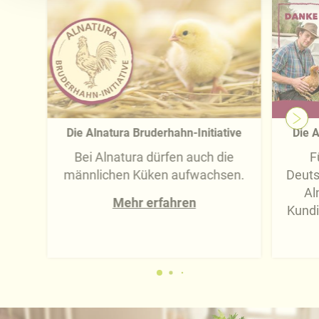
Näheres über uns erfahren Sie in unserem
Impressum
.
Die Alnatura Bruderhahn-Initiative
Die A
Bei Alnatura dürfen auch die
F
männlichen Küken aufwachsen.
Deuts
Al
Mehr erfahren
Kundi