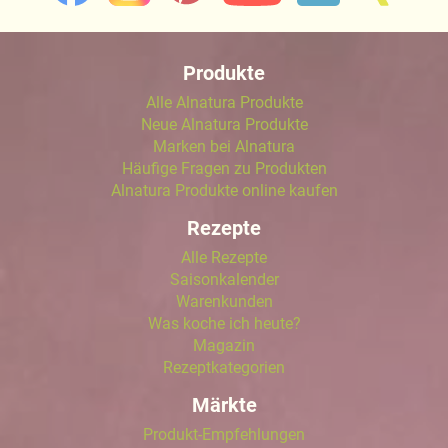
Produkte
Alle Alnatura Produkte
Neue Alnatura Produkte
Marken bei Alnatura
Häufige Fragen zu Produkten
Alnatura Produkte online kaufen
Rezepte
Alle Rezepte
Saisonkalender
Warenkunden
Was koche ich heute?
Magazin
Rezeptkategorien
Märkte
Produkt-Empfehlungen