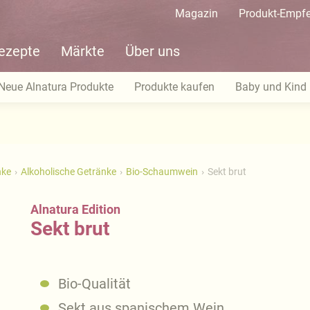
Magazin
Produkt-Empf
ezepte
Märkte
Über uns
Neue Alnatura Produkte
Produkte kaufen
Baby und Kind
nke
Alkoholische Getränke
Bio-Schaumwein
Sekt brut
Alnatura Edition
Sekt brut
Bio-Qualität
Sekt aus spanischem Wein