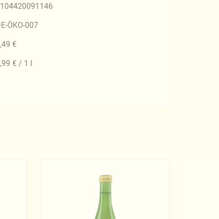
104420091146
E-ÖKO-007
,49 €
,99 € / 1 l