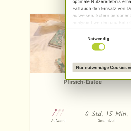
optimale Nutzererlebnis erha
Fall auch den Einsatz von Di
aufweisen. Sofern personenb
analysiert werden und Betrof
Datenverarbeitung und -überm
Einwilligungsauswahl
Datenschutzerklärung
.
Notwendig
Näheres über uns erfahren 
Nur notwendige Cookies 
Pfirsich-Eistee
0 Std. 15 Min.
Aufwand
Gesamtzeit