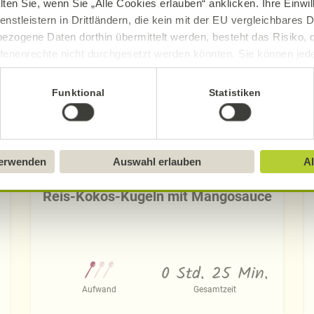
Entdecken Sie die neuen Alnatura Rezept
lten Sie, wenn Sie „Alle Cookies erlauben“ anklicken. Ihre Einwi
enstleistern in Drittländern, die kein mit der EU vergleichbares
ezogene Daten dorthin übermittelt werden, besteht das Risiko, 
fenenrechte nicht durchgesetzt werden könnten. Sie können jeder
ittlung widerrufen und Tools deaktivieren. Ausführliche Informat
Funktional
Statistiken
Sie in unserem
Impressum
.
verwenden
Auswahl erlauben
Al
Reis-Kokos-Kugeln mit Mangosauce
0 Std. 25 Min.
Aufwand
Gesamtzeit