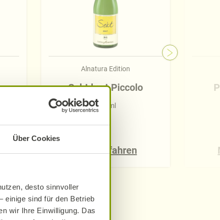
Alnatura Edition
Sekt brut Piccolo
P
200 ml
Über Cookies
Mehr erfahren
utzen, desto sinnvoller
 einige sind für den Betrieb
n wir Ihre Einwilligung. Das