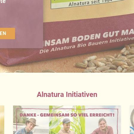
te
EN
Alnatura Initiativen