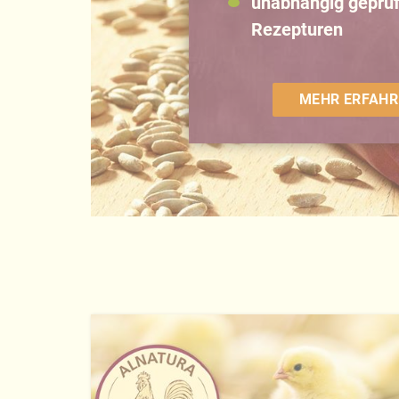
unabhängig geprüf
Rezepturen
MEHR ERFAHR