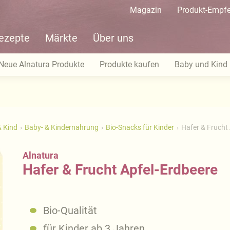
Magazin
Produkt-Empf
ezepte
Märkte
Über uns
Neue Alnatura Produkte
Produkte kaufen
Baby und Kind
 Kind
Baby- & Kindernahrung
Bio-Snacks für Kinder
Hafer & Frucht
Alnatura
Hafer & Frucht Apfel-Erdbeere
Bio-Qualität
für Kinder ab 3 Jahren