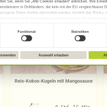
lten Sie, wenn Sie „Alle Cookies erlauben“ anklicken. Ihre Einwi
enstleistern in Drittländern, die kein mit der EU vergleichbares
ezogene Daten dorthin übermittelt werden, besteht das Risiko, 
Entdecken Sie die neuen Alnatura Rezept
fenenrechte nicht durchgesetzt werden könnten. Sie können jeder
ittlung widerrufen und Tools deaktivieren. Ausführliche Informat
Funktional
Statistiken
Sie in unserem
Impressum
.
verwenden
Auswahl erlauben
Al
Reis-Kokos-Kugeln mit Mangosauce