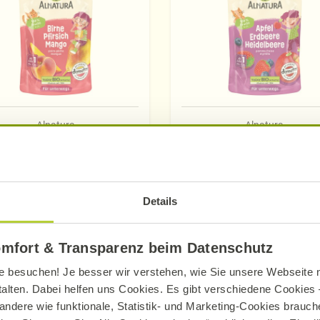
Alnatura
Alnatura
uetschbeutel Birne-
Quetschbeutel Apfe
Pfirsich-Mango
Erdbeere-Heidelbe
100 g
100 g
Details
omfort & Transparenz beim Datenschutz
Mehr erfahren
Mehr erfahren
e besuchen! Je besser wir verstehen, wie Sie unsere Webseite n
talten. Dabei helfen uns Cookies. Es gibt verschiedene Cookies –
andere wie funktionale, Statistik- und Marketing-Cookies brauche