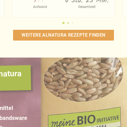
0 Std. 25 Min.
Aufwand
Gesamtzeit
WEITERE ALNATURA REZEPTE FINDEN
natura
ittel
rbandsware