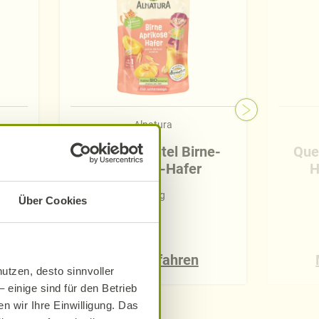
Alnatura
l-
Quetschbeutel Birne-
Que
ere
Aprikose-Hafer
H
100 g
Über Cookies
Mehr erfahren
utzen, desto sinnvoller
 einige sind für den Betrieb
n wir Ihre Einwilligung. Das