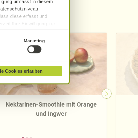
lligung umfasst in diesem
 Datenschutzniveau
dass diese erfasst und
e
zeit Ihre Einwilligung zur
ionen finden Sie in unserer
Marketing
le Cookies erlauben
Nektarinen-Smoothie mit Orange
und Ingwer