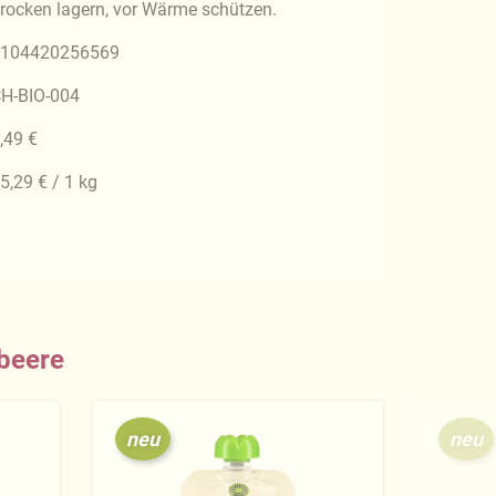
rocken lagern, vor Wärme schützen.
104420256569
H-BIO-004
,49 €
5,29 € / 1 kg
dbeere
neu
neu