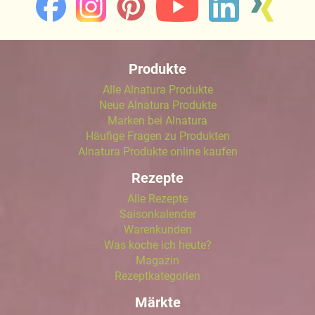
Produkte
Alle Alnatura Produkte
Neue Alnatura Produkte
Marken bei Alnatura
Häufige Fragen zu Produkten
Alnatura Produkte online kaufen
Rezepte
Alle Rezepte
Saisonkalender
Warenkunden
Was koche ich heute?
Magazin
Rezeptkategorien
Märkte