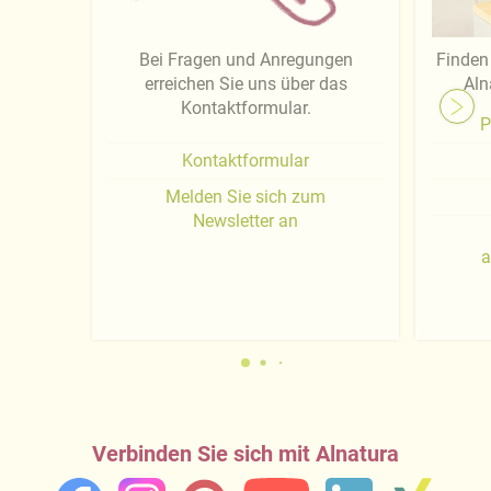
Bei Fragen und Anregungen
Finden 
erreichen Sie uns über das
Aln
Kontaktformular.
P
Kontaktformular
Melden Sie sich zum
Newsletter an
a
Verbinden Sie sich mit Alnatura