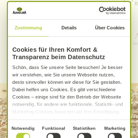
Pfirsich-Eistee
R
Zustimmung
Details
Über Cookies
0 Std. 15 Min.
Aufwand
Gesamtzeit
Au
Cookies für Ihren Komfort &
Transparenz beim Datenschutz
Schön, dass Sie unsere Seite besuchen! Je besser
WEITERE ALNATURA REZEPTE FINDEN
wir verstehen, wie Sie unsere Webseite nutzen,
desto sinnvoller können wir diese für Sie gestalten.
Dabei helfen uns Cookies. Es gibt verschiedene
Cookies – einige sind für den Betrieb der Webseite
notwendig, für andere wie funktionale, Statistik- und
Marketing-Cookies brauchen wir Ihre Einwilligung.
Das optimale Nutzererlebnis erhalten Sie, wenn Sie
„Alle Cookies erlauben“ anklicken. Ihre Einwilligung
Einwilligungsauswahl
Notwendig
Funktional
Statistiken
Marketing
umfasst in diesem Fall auch den Einsatz von