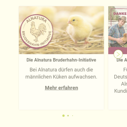
Die Alnatura Bruderhahn-Initiative
Die A
Bei Alnatura dürfen auch die
F
männlichen Küken aufwachsen.
Deuts
Al
Mehr erfahren
Kundi