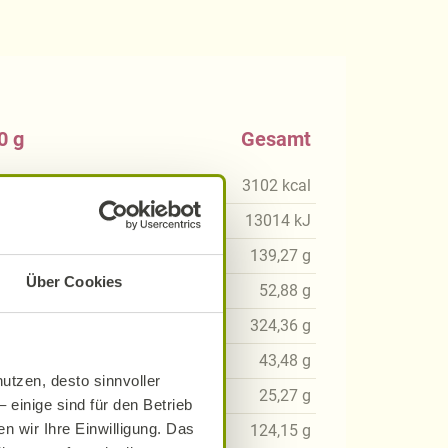
0 g
Gesamt
kcal
3102
kcal
4
kJ
13014
kJ
53
g
139,27
g
Über Cookies
4
g
52,88
g
54
g
324,36
g
29
g
43,48
g
utzen, desto sinnvoller
91
g
25,27
g
 einige sind für den Betrieb
n wir Ihre Einwilligung. Das
39
g
124,15
g