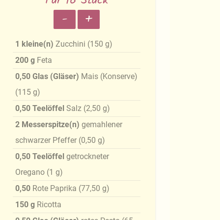
Für 16 Stück
-
+
1
kleine(n)
Zucchini
(
150
g
)
200
g
Feta
0,50
Glas (Gläser)
Mais (Konserve)
(
115
g
)
0,50
Teelöffel
Salz
(
2,50
g
)
2
Messerspitze(n)
gemahlener
schwarzer Pfeffer
(
0,50
g
)
0,50
Teelöffel
getrockneter
Oregano
(
1
g
)
0,50
Rote Paprika
(
77,50
g
)
150
g
Ricotta