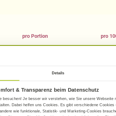
pro Portion
pro 10
194
kcal
235
813
kJ
98
8,70
g
10,
Details
3,30
g
20,27
g
24,
omfort & Transparenz beim Datenschutz
2,72
g
3,
e besuchen! Je besser wir verstehen, wie Sie unsere Webseite n
1,58
g
1,
talten. Dabei helfen uns Cookies. Es gibt verschiedene Cookies –
andere wie funktionale, Statistik- und Marketing-Cookies brauche
7,76
g
9,