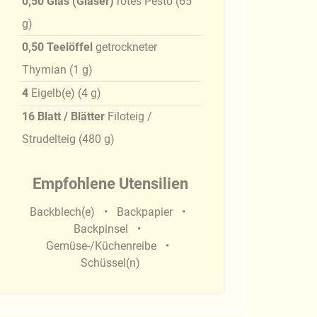
0,50
Glas (Gläser)
rotes Pesto
(
65
g
)
0,50
Teelöffel
getrockneter
Thymian
(
1
g
)
4
Eigelb(e)
(
4
g
)
16
Blatt / Blätter
Filoteig /
Strudelteig
(
480
g
)
Empfohlene Utensilien
Backblech(e)
Backpapier
Backpinsel
Gemüse-/Küchenreibe
Schüssel(n)