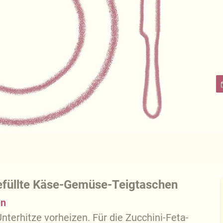
gefüllte Käse-Gemüse-Teigtaschen
en
terhitze vorheizen. Für die Zucchini-Feta-