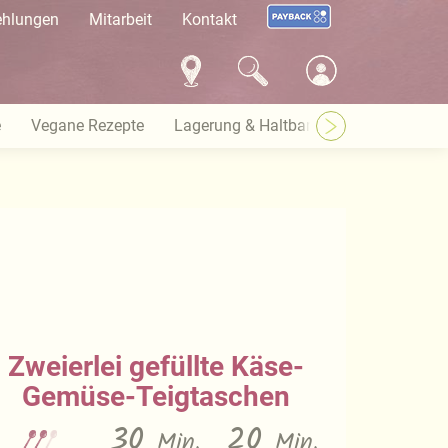
ehlungen
Mitarbeit
Kontakt
e
Vegane Rezepte
Lagerung & Haltbarkeit
Warenkund
Zweierlei gefüllte Käse-
Gemüse-Teigtaschen
30
20
Min.
Min.