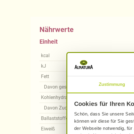
Nährwerte
Einheit
kcal
kJ
Fett
Zustimmung
Davon gesättigte Fettsäuren
Kohlenhydrate
Cookies für Ihren K
Davon Zucker
Schön, dass Sie unsere Seit
Ballaststoffe
können wir diese für Sie ges
der Webseite notwendig, für 
Eiweiß