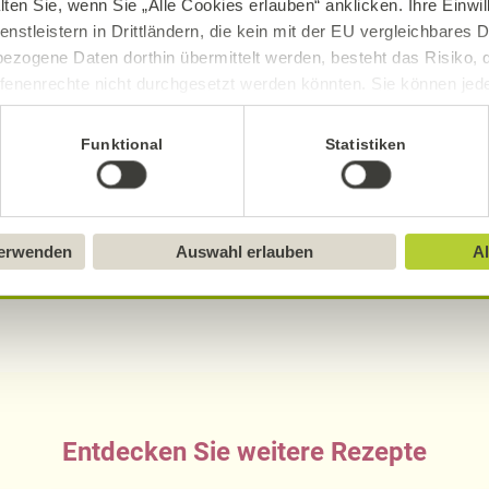
lten Sie, wenn Sie „Alle Cookies erlauben“ anklicken. Ihre Einwi
0,90
g
1,
enstleistern in Drittländern, die kein mit der EU vergleichbares
ezogene Daten dorthin übermittelt werden, besteht das Risiko, 
fenenrechte nicht durchgesetzt werden könnten. Sie können jeder
ittlung widerrufen und Tools deaktivieren. Ausführliche Informat
Funktional
Statistiken
sch, gluten- und laktosefrei bei Alnatura
Sie in unserem
Impressum
.
ue Erklärung der Kennzeichnung von veganen, veget
verwenden
Auswahl erlauben
Al
Entdecken Sie weitere Rezepte