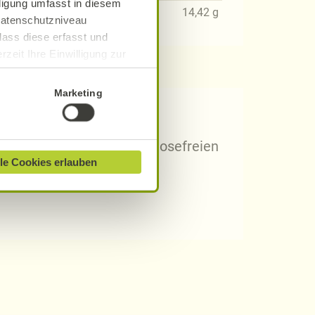
lligung umfasst in diesem
09
g
14,42
g
 Datenschutzniveau
dass diese erfasst und
zeit Ihre Einwilligung zur
ionen finden Sie in unserer
Marketing
 Rezepten?
arischen, gluten- und laktosefreien
le Cookies erlauben