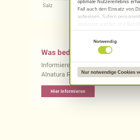
optimale Nutzererlebnis erha
Salz
Fall auch den Einsatz von Di
aufweisen. Sofern personenb
analysiert werden und Betrof
Datenverarbeitung und -überm
Einwilligungsauswahl
Datenschutzerklärung
.
Notwendig
Was bedeutet vegan, vegetari
Näheres über uns erfahren 
Informieren Sie sich über die gena
Nur notwendige Cookies 
Alnatura Rezepten.
Hier informieren