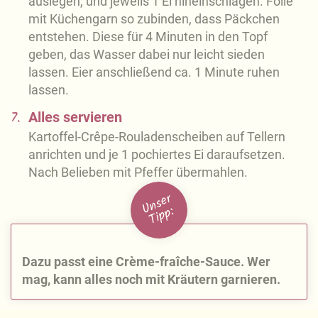
auslegen, und jeweils 1 Ei hineinschlagen. Folie
mit Küchengarn so zubinden, dass Päckchen
entstehen. Diese für 4 Minuten in den Topf
geben, das Wasser dabei nur leicht sieden
lassen. Eier anschließend ca. 1 Minute ruhen
lassen.
7.
Alles servieren
Kartoffel-Crêpe-Rouladenscheiben auf Tellern
anrichten und je 1 pochiertes Ei daraufsetzen.
Nach Belieben mit Pfeffer übermahlen.
U
n
s
e
r
Ti
p
p:
Dazu passt eine Crème-fraîche-Sauce. Wer
mag, kann alles noch mit Kräutern garnieren.