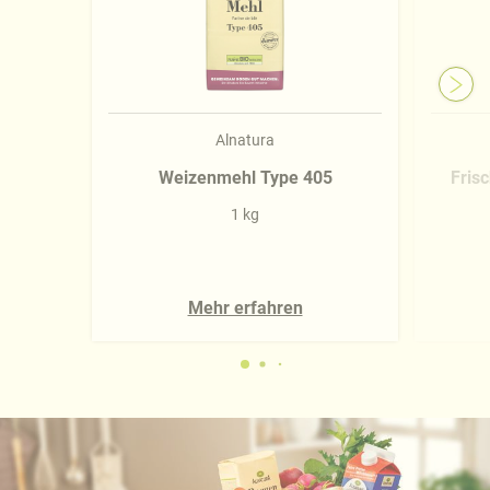
Alnatura
Weizenmehl Type 405
Fris
1 kg
Mehr erfahren