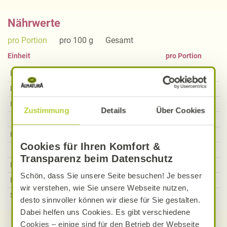
Nährwerte
pro Portion
pro 100 g
Gesamt
Einheit
pro Portion
kcal
503
kcal
kJ
2088
kJ
Fett
38,92
g
Zustimmung
Details
Über Cookies
Davon gesättigte Fettsäuren
21,25
g
Kohlenhydrate
21,67
g
Cookies für Ihren Komfort &
Davon Zucker
4,53
g
Transparenz beim Datenschutz
Ballaststoffe
1,88
g
Schön, dass Sie unsere Seite besuchen! Je besser
Eiweiß
15,04
g
wir verstehen, wie Sie unsere Webseite nutzen,
Salz
2,20
g
desto sinnvoller können wir diese für Sie gestalten.
Dabei helfen uns Cookies. Es gibt verschiedene
Cookies – einige sind für den Betrieb der Webseite