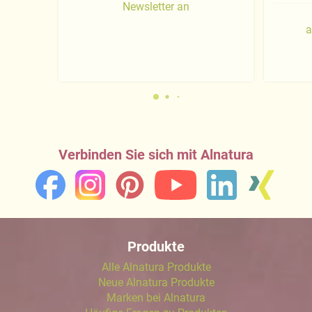
Newsletter an
a
Verbinden Sie sich mit Alnatura
Produkte
Alle Alnatura Produkte
Neue Alnatura Produkte
Marken bei Alnatura