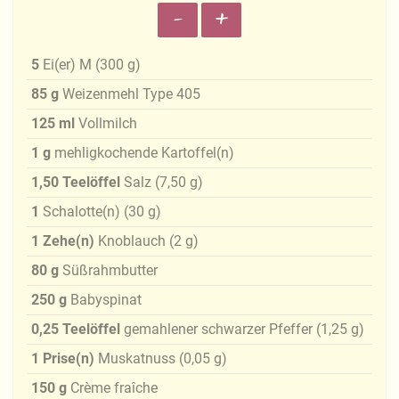
-
+
5
Ei(er) M
(
300
g
)
85
g
Weizenmehl Type 405
125
ml
Vollmilch
1
g
mehligkochende Kartoffel(n)
1,50
Teelöffel
Salz
(
7,50
g
)
1
Schalotte(n)
(
30
g
)
1
Zehe(n)
Knoblauch
(
2
g
)
80
g
Süßrahmbutter
250
g
Babyspinat
0,25
Teelöffel
gemahlener schwarzer Pfeffer
(
1,25
g
)
1
Prise(n)
Muskatnuss
(
0,05
g
)
150
g
Crème fraîche