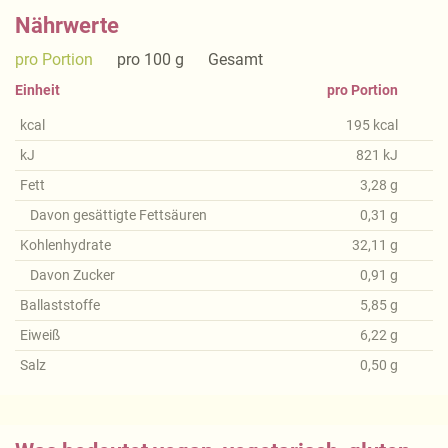
Nährwerte
pro Portion
pro 100 g
Gesamt
Einheit
pro Portion
kcal
195
kcal
kJ
821
kJ
Fett
3,28
g
Davon gesättigte Fettsäuren
0,31
g
Kohlenhydrate
32,11
g
Davon Zucker
0,91
g
Ballaststoffe
5,85
g
Eiweiß
6,22
g
Salz
0,50
g