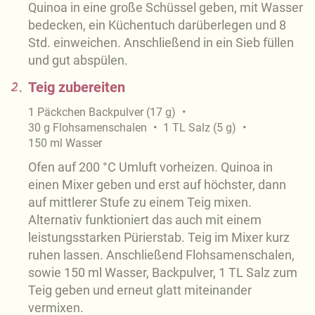
Quinoa in eine große Schüssel geben, mit Wasser
bedecken, ein Küchentuch darüberlegen und 8
Std. einweichen. Anschließend in ein Sieb füllen
und gut abspülen.
2.
Teig zubereiten
1
Päckchen
Backpulver
(
17
g
)
30
g
Flohsamenschalen
1
TL
Salz
(
5
g
)
150
ml
Wasser
Ofen auf 200 °C Umluft vorheizen. Quinoa in
einen Mixer geben und erst auf höchster, dann
auf mittlerer Stufe zu einem Teig mixen.
Alternativ funktioniert das auch mit einem
leistungsstarken Pürierstab. Teig im Mixer kurz
ruhen lassen. Anschließend Flohsamenschalen,
sowie 150 ml Wasser, Backpulver, 1 TL Salz zum
Teig geben und erneut glatt miteinander
vermixen.