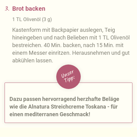
3.
Brot backen
1
TL
Olivenöl
(
3
g
)
Kastenform mit Backpapier auslegen, Teig
hineingeben und nach Belieben mit 1 TL Olivenöl
bestreichen. 40 Min. backen, nach 15 Min. mit
einem Messer einritzen. Herausnehmen und gut
abkühlen lassen.
U
n
s
e
r
Ti
p
p:
Dazu passen hervorragend herzhafte Beläge
wie die Alnatura Streichcreme Toskana - für
einen mediterranen Geschmack!