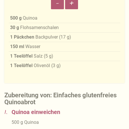
-
+
500
g
Quinoa
30
g
Flohsamenschalen
1
Päckchen
Backpulver
(
17
g
)
150
ml
Wasser
1
Teelöffel
Salz
(
5
g
)
1
Teelöffel
Olivenöl
(
3
g
)
Zubereitung von: Einfaches glutenfreies
Quinoabrot
1.
Quinoa einweichen
500
g
Quinoa