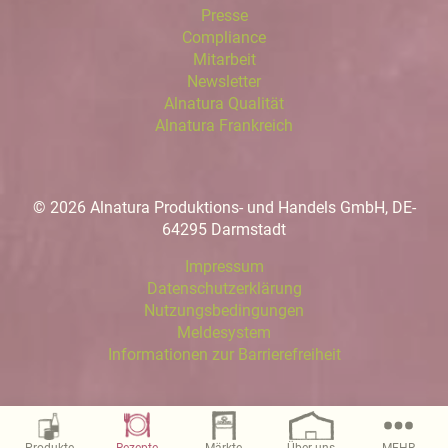
Presse
Compliance
Mitarbeit
Newsletter
Alnatura Qualität
Alnatura Frankreich
© 2026 Alnatura Produktions- und Handels GmbH, DE-
64295 Darmstadt
Impressum
Datenschutzerklärung
Nutzungsbedingungen
Meldesystem
Informationen zur Barrierefreiheit
Magazin