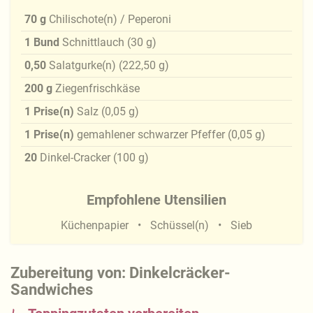
70
g
Chilischote(n) / Peperoni
1
Bund
Schnittlauch
(
30
g
)
0,50
Salatgurke(n)
(
222,50
g
)
200
g
Ziegenfrischkäse
1
Prise(n)
Salz
(
0,05
g
)
1
Prise(n)
gemahlener schwarzer Pfeffer
(
0,05
g
)
20
Dinkel-Cracker
(
100
g
)
Empfohlene Utensilien
Küchenpapier
Schüssel(n)
Sieb
Zubereitung von: Dinkelcräcker-
Sandwiches