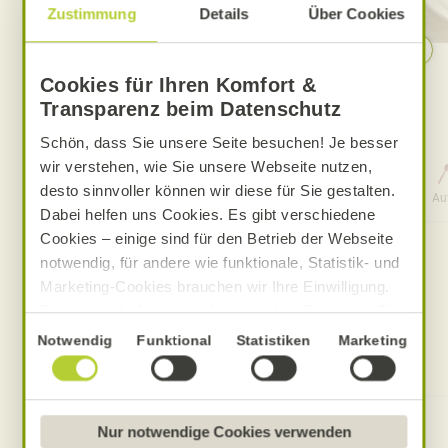
Zustimmung
Details
Über Cookies
Pfirsich-Eistee
Cookies für Ihren Komfort &
Transparenz beim Datenschutz
Schön, dass Sie unsere Seite besuchen! Je besser
wir verstehen, wie Sie unsere Webseite nutzen,
0 Std. 15 Min.
desto sinnvoller können wir diese für Sie gestalten.
Aufwand
Gesamtzeit
Au
Dabei helfen uns Cookies. Es gibt verschiedene
Cookies – einige sind für den Betrieb der Webseite
notwendig, für andere wie funktionale, Statistik- und
Marketing-Cookies brauchen wir Ihre Einwilligung.
Das optimale Nutzererlebnis erhalten Sie, wenn Sie
„Alle Cookies erlauben“ anklicken. Ihre Einwilligung
Einwilligungsauswahl
Notwendig
Funktional
Statistiken
Marketing
Produkte zum Rezept
umfasst in diesem Fall auch den Einsatz von
Dienstleistern in Drittländern, die kein mit der EU
vergleichbares Datenschutzniveau aufweisen.
Sofern personenbezogene Daten dorthin übermittelt
Nur notwendige Cookies verwenden