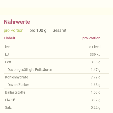
Nährwerte
pro Portion
pro 100 g
Gesamt
Einheit
pro Portion
kcal
81
kcal
kJ
339
kJ
Fett
3,38
g
Davon gesättigte Fettsäuren
1,47
g
Kohlenhydrate
7,79
g
Davon Zucker
1,65
g
Ballaststoffe
1,53
g
Eiweiß
3,92
g
Salz
0,22
g