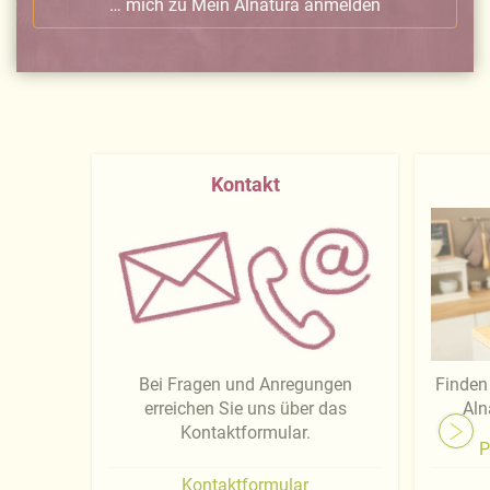
… mich zu Mein Alnatura anmelden
Kontakt
Bei Fragen und Anregungen
Finden 
erreichen Sie uns über das
Aln
Kontaktformular.
P
Kontaktformular