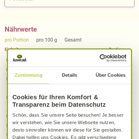
Nährwerte
pro Portion
pro 100 g
Gesamt
Einheit
pro Portion
kcal
172
kcal
kJ
727
kJ
Zustimmung
Details
Über Cookies
Fett
2,96
g
Davon gesättigte Fettsäuren
0,43
g
Cookies für Ihren Komfort &
Kohlenhydrate
31,14
g
Transparenz beim Datenschutz
Davon Zucker
1,10
g
Schön, dass Sie unsere Seite besuchen! Je besser
Ballaststoffe
1,55
g
wir verstehen, wie Sie unsere Webseite nutzen,
Eiweiß
4,40
g
desto sinnvoller können wir diese für Sie gestalten.
Salz
0,83
g
Dabei helfen uns Cookies. Es gibt verschiedene