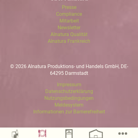
Presse
Compliance
Mitarbeit
Newsletter
Alnatura Qualität
Alnatura Frankreich
© 2026 Alnatura Produktions- und Handels GmbH, DE-
64295 Darmstadt
Impressum
Datenschutzerklärung
Nutzungsbedingungen
Meldesystem
Informationen zur Barrierefreiheit