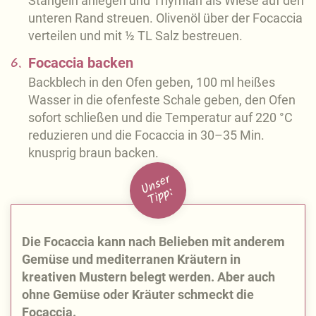
Stängeln anlegen und Thymian als Wiese auf den
unteren Rand streuen. Olivenöl über der Focaccia
verteilen und mit ½ TL Salz bestreuen.
6.
Focaccia backen
Backblech in den Ofen geben, 100 ml heißes
Wasser in die ofenfeste Schale geben, den Ofen
sofort schließen und die Temperatur auf 220 °C
reduzieren und die Focaccia in 30–35 Min.
knusprig braun backen.
U
n
s
e
r
Ti
p
p:
Die Focaccia kann nach Belieben mit anderem
Gemüse und mediterranen Kräutern in
kreativen Mustern belegt werden. Aber auch
ohne Gemüse oder Kräuter schmeckt die
Focaccia.