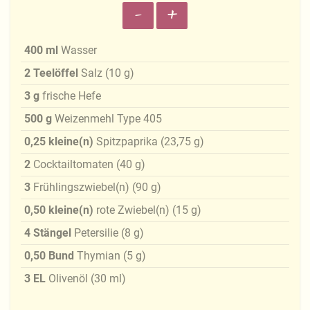
-
+
400
ml
Wasser
2
Teelöffel
Salz
(
10
g
)
3
g
frische Hefe
500
g
Weizenmehl Type 405
0,25
kleine(n)
Spitzpaprika
(
23,75
g
)
2
Cocktailtomaten
(
40
g
)
3
Frühlingszwiebel(n)
(
90
g
)
0,50
kleine(n)
rote Zwiebel(n)
(
15
g
)
4
Stängel
Petersilie
(
8
g
)
0,50
Bund
Thymian
(
5
g
)
3
EL
Olivenöl
(
30
ml
)