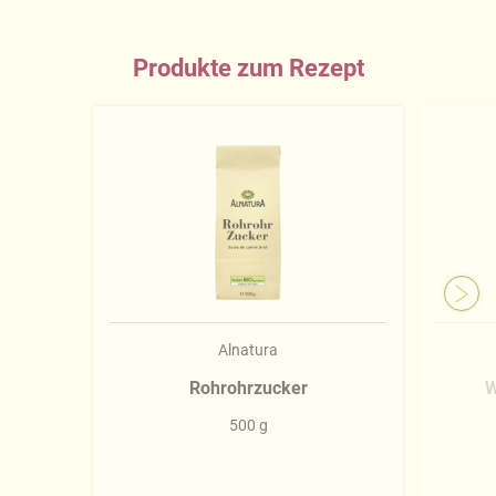
Produkte zum Rezept
Alnatura
Rohrohrzucker
W
500 g