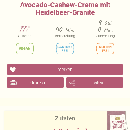
Avocado-Cashew-Creme mit
Heidelbeer-Granité
9
Std.
40
0
Min.
Min.
Aufwand
Vorbereitung
Zubereitung
merken
drucken
teilen
Zutaten