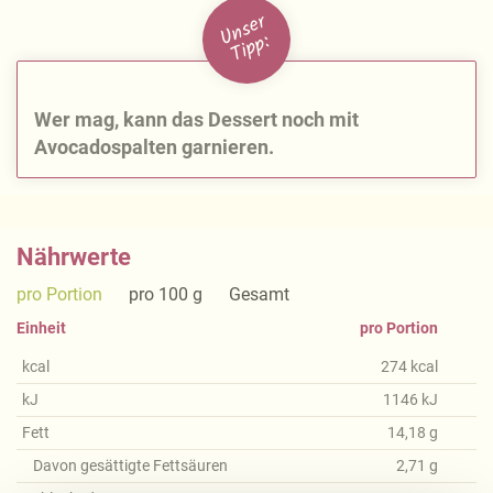
U
n
s
e
r
Ti
p
p:
Wer mag, kann das Dessert noch mit
Avocadospalten garnieren.
Nährwerte
pro Portion
pro 100 g
Gesamt
Einheit
pro Portion
kcal
274
kcal
kJ
1146
kJ
Fett
14,18
g
Davon gesättigte Fettsäuren
2,71
g