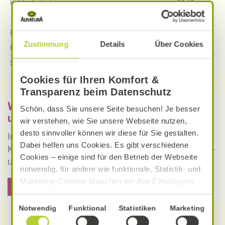
Kohlenhydrate
29,62
g
Davon Zucker
26,84
g
Ballaststoffe
5,74
g
Zustimmung
Details
Über Cookies
Eiweiß
2,56
g
Salz
0,02
g
Cookies für Ihren Komfort &
Transparenz beim Datenschutz
Was bedeutet vegan, vegetarisch, gluten-
Schön, dass Sie unsere Seite besuchen! Je besser
und laktosefrei bei Alnatura Rezepten?
wir verstehen, wie Sie unsere Webseite nutzen,
desto sinnvoller können wir diese für Sie gestalten.
Informieren Sie sich über die genaue Erklärung der
Dabei helfen uns Cookies. Es gibt verschiedene
Kennzeichnung von veganen, vegetarischen, gluten-
Cookies – einige sind für den Betrieb der Webseite
und laktosefreien Alnatura Rezepten.
notwendig, für andere wie funktionale, Statistik- und
Marketing-Cookies brauchen wir Ihre Einwilligung.
Hier informieren
Das optimale Nutzererlebnis erhalten Sie, wenn Sie
„Alle Cookies erlauben“ anklicken. Ihre Einwilligung
Einwilligungsauswahl
Notwendig
Funktional
Statistiken
Marketing
umfasst in diesem Fall auch den Einsatz von
Entdecken Sie weitere Rezepte