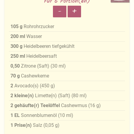
Für 6 Portion(en)
-
+
105
g
Rohrohrzucker
200
ml
Wasser
300
g
Heidelbeeren tiefgekühlt
250
ml
Heidelbeersaft
0,50
Zitrone (Saft)
(
30
ml
)
70
g
Cashewkerne
2
Avocado(s)
(
450
g
)
2
kleine(n)
Limette(n) (Saft)
(
80
ml
)
2
gehäufte(r) Teelöffel
Cashewmus
(
16
g
)
1
EL
Sonnenblumenöl
(
10
ml
)
1
Prise(n)
Salz
(
0,05
g
)