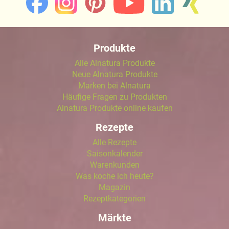
Produkte
Alle Alnatura Produkte
Neue Alnatura Produkte
Marken bei Alnatura
Häufige Fragen zu Produkten
Alnatura Produkte online kaufen
Rezepte
Alle Rezepte
Saisonkalender
Warenkunden
Was koche ich heute?
Magazin
Rezeptkategorien
Märkte