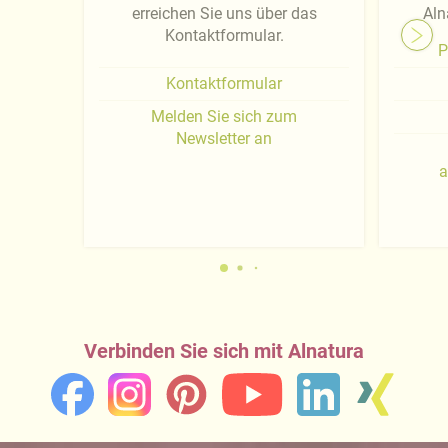
erreichen Sie uns über das
Aln
Kontaktformular.
P
Kontaktformular
Melden Sie sich zum
Newsletter an
a
Verbinden Sie sich mit Alnatura