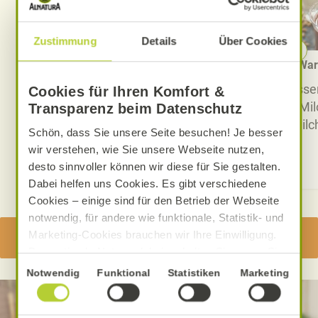
Zustimmung
Details
Über Cookies
Warenkunde: Sojaprodukte
War
Wir stellen Ihnen die
Lassen
Cookies für Ihren Komfort &
umfangreiche Palette an
Mil
Transparenz beim Datenschutz
Sojaprodukten genauer vor und
Milc
Schön, dass Sie unsere Seite besuchen! Je besser
informieren über den Anbau.
wir verstehen, wie Sie unsere Webseite nutzen,
desto sinnvoller können wir diese für Sie gestalten.
Gleich informieren
Dabei helfen uns Cookies. Es gibt verschiedene
Cookies – einige sind für den Betrieb der Webseite
notwendig, für andere wie funktionale, Statistik- und
ENTDECKEN SIE DIE BESONDERE ALNATURA BIO-
Marketing-Cookies brauchen wir Ihre Einwilligung.
QUALITÄT
Das optimale Nutzererlebnis erhalten Sie, wenn Sie
„Alle Cookies erlauben“ anklicken. Ihre Einwilligung
Einwilligungsauswahl
Notwendig
Funktional
Statistiken
Marketing
umfasst in diesem Fall auch den Einsatz von
Dienstleistern in Drittländern, die kein mit der EU