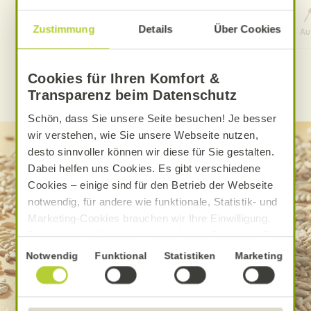
0 Std. 15 Min.
Zustimmung
Details
Über Cookies
Aufwand
Gesamtzeit
Au
Cookies für Ihren Komfort &
WEITERE ALNATURA REZEPTE FINDEN
Transparenz beim Datenschutz
Schön, dass Sie unsere Seite besuchen! Je besser
wir verstehen, wie Sie unsere Webseite nutzen,
desto sinnvoller können wir diese für Sie gestalten.
Dabei helfen uns Cookies. Es gibt verschiedene
Cookies – einige sind für den Betrieb der Webseite
notwendig, für andere wie funktionale, Statistik- und
Marketing-Cookies brauchen wir Ihre Einwilligung.
Das optimale Nutzererlebnis erhalten Sie, wenn Sie
„Alle Cookies erlauben“ anklicken. Ihre Einwilligung
Einwilligungsauswahl
Notwendig
Funktional
Statistiken
Marketing
umfasst in diesem Fall auch den Einsatz von
Dienstleistern in Drittländern, die kein mit der EU
vergleichbares Datenschutzniveau aufweisen.