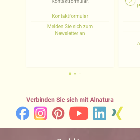
Kontaktformular.
P
Kontaktformular
Melden Sie sich zum
Newsletter an
a
Verbinden Sie sich mit Alnatura