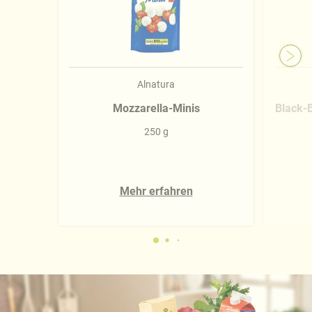
Alnatura
Mozzarella-Minis
Black-
250 g
Mehr erfahren