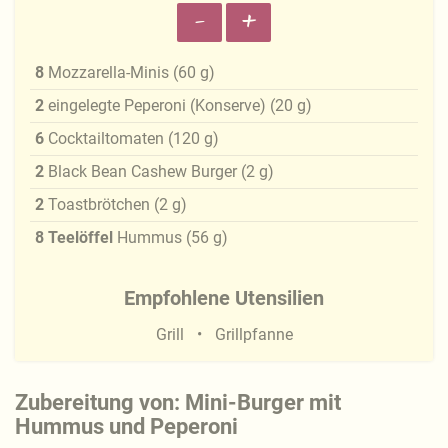
-
+
8
Mozzarella-Minis
(
60
g
)
2
eingelegte Peperoni (Konserve)
(
20
g
)
6
Cocktailtomaten
(
120
g
)
2
Black Bean Cashew Burger
(
2
g
)
2
Toastbrötchen
(
2
g
)
8
Teelöffel
Hummus
(
56
g
)
Empfohlene Utensilien
Grill
Grillpfanne
Zubereitung von: Mini-Burger mit
Hummus und Peperoni