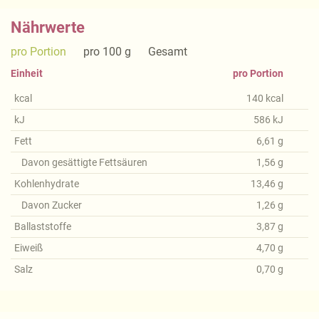
Nährwerte
pro Portion
pro 100 g
Gesamt
Einheit
pro Portion
kcal
140
kcal
kJ
586
kJ
Fett
6,61
g
Davon gesättigte Fettsäuren
1,56
g
Kohlenhydrate
13,46
g
Davon Zucker
1,26
g
Ballaststoffe
3,87
g
Eiweiß
4,70
g
Salz
0,70
g