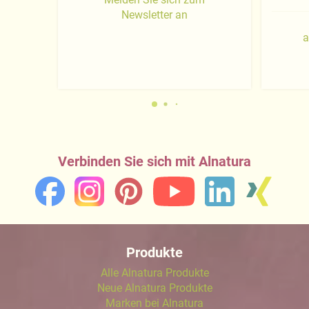
Newsletter an
a
Verbinden Sie sich mit Alnatura
Produkte
Alle Alnatura Produkte
Neue Alnatura Produkte
Marken bei Alnatura