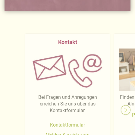
Kontakt
Bei Fragen und Anregungen
Finden 
erreichen Sie uns über das
Aln
Kontaktformular.
P
Kontaktformular
Melden Sie sich zum