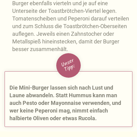
Burger ebenfalls vierteln und je auf eine
Unterseite der Toastbrötchen-Viertel legen.
Tomatenscheiben und Peperoni darauf verteilen
und zum Schluss die Toastbrötchen-Oberseiten
auflegen. Jeweils einen Zahnstocher oder
Metallspieß hineinstecken, damit der Burger
besser zusammenhält.
U
n
s
e
r
Ti
p
p:
Die Mini-Burger lassen sich nach Lust und
Laune abwandeln. Statt Hummus kann man
auch Pesto oder Mayonnaise verwenden, und
wer keine Peperoni mag, nimmt einfach
halbierte Oliven oder etwas Rucola.