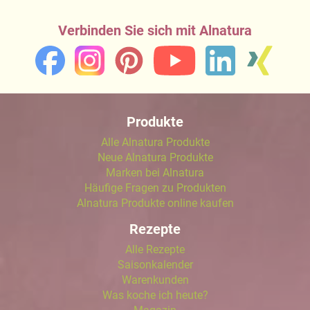
Verbinden Sie sich mit Alnatura
Produkte
Alle Alnatura Produkte
Neue Alnatura Produkte
Marken bei Alnatura
Häufige Fragen zu Produkten
Alnatura Produkte online kaufen
Rezepte
Alle Rezepte
Saisonkalender
Warenkunden
Was koche ich heute?