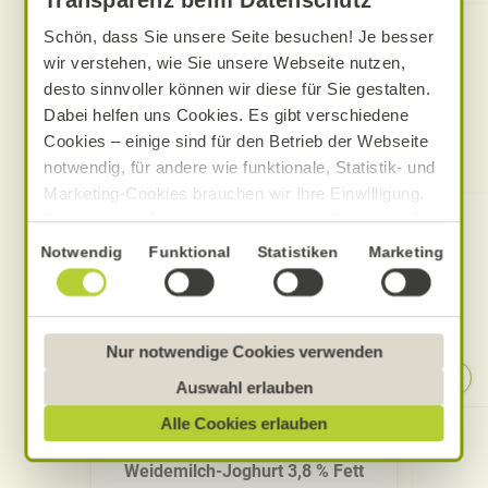
Schön, dass Sie unsere Seite besuchen! Je besser
wir verstehen, wie Sie unsere Webseite nutzen,
desto sinnvoller können wir diese für Sie gestalten.
Dabei helfen uns Cookies. Es gibt verschiedene
Cookies – einige sind für den Betrieb der Webseite
Produkte zum Rezept
notwendig, für andere wie funktionale, Statistik- und
Marketing-Cookies brauchen wir Ihre Einwilligung.
Das optimale Nutzererlebnis erhalten Sie, wenn Sie
„Alle Cookies erlauben“ anklicken. Ihre Einwilligung
Einwilligungsauswahl
Notwendig
Funktional
Statistiken
Marketing
umfasst in diesem Fall auch den Einsatz von
Dienstleistern in Drittländern, die kein mit der EU
vergleichbares Datenschutzniveau aufweisen.
Sofern personenbezogene Daten dorthin übermittelt
Nur notwendige Cookies verwenden
werden, besteht das Risiko, dass diese erfasst und
Auswahl erlauben
analysiert werden und Betroffenenrechte nicht
Alle Cookies erlauben
durchgesetzt werden könnten. Sie können jederzeit
Alnatura
Ihre Einwilligung zur Datenverarbeitung und
Weidemilch-Joghurt 3,8 % Fett
-übermittlung widerrufen und Tools deaktivieren.