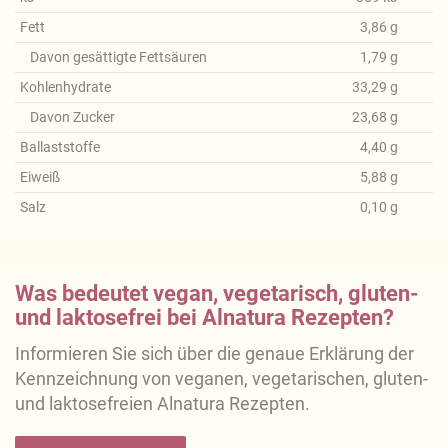
Fett
3,86
g
Davon gesättigte Fettsäuren
1,79
g
Kohlenhydrate
33,29
g
Davon Zucker
23,68
g
Ballaststoffe
4,40
g
Eiweiß
5,88
g
Salz
0,10
g
Was bedeutet vegan, vegetarisch, gluten-
und laktosefrei bei Alnatura Rezepten?
Informieren Sie sich über die genaue Erklärung der
Kennzeichnung von veganen, vegetarischen, gluten-
und laktosefreien Alnatura Rezepten.