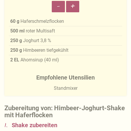
-
+
60
g
Haferschmelzflocken
500
ml
roter Multisaft
250
g
Joghurt 3,8 %
250
g
Himbeeren tiefgekühlt
2
EL
Ahornsirup
(
40
ml
)
Empfohlene Utensilien
Standmixer
Zubereitung von: Himbeer-Joghurt-Shake
mit Haferflocken
1.
Shake zubereiten