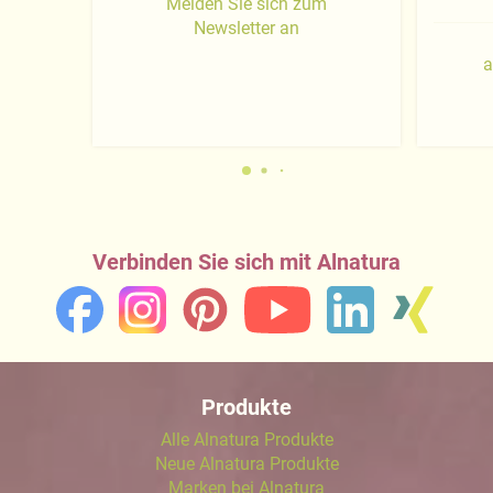
Melden Sie sich zum
Newsletter an
a
Verbinden Sie sich mit Alnatura
Produkte
Alle Alnatura Produkte
Neue Alnatura Produkte
Marken bei Alnatura