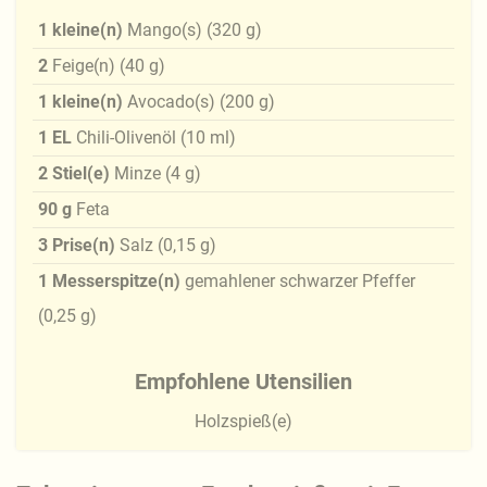
1
kleine(n)
Mango(s)
(
320
g
)
2
Feige(n)
(
40
g
)
1
kleine(n)
Avocado(s)
(
200
g
)
1
EL
Chili-Olivenöl
(
10
ml
)
2
Stiel(e)
Minze
(
4
g
)
90
g
Feta
3
Prise(n)
Salz
(
0,15
g
)
1
Messerspitze(n)
gemahlener schwarzer Pfeffer
(
0,25
g
)
Empfohlene Utensilien
Holzspieß(e)