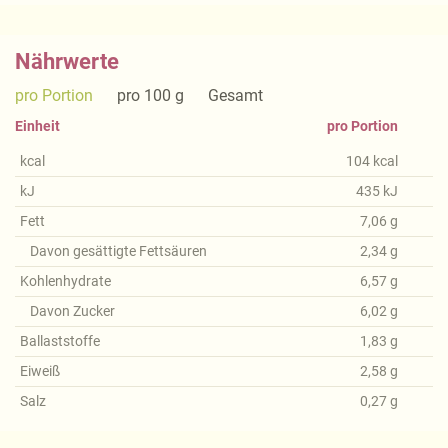
Nährwerte
pro Portion
pro 100 g
Gesamt
Einheit
pro Portion
kcal
104
kcal
kJ
435
kJ
Fett
7,06
g
Davon gesättigte Fettsäuren
2,34
g
Kohlenhydrate
6,57
g
Davon Zucker
6,02
g
Ballaststoffe
1,83
g
Eiweiß
2,58
g
Salz
0,27
g