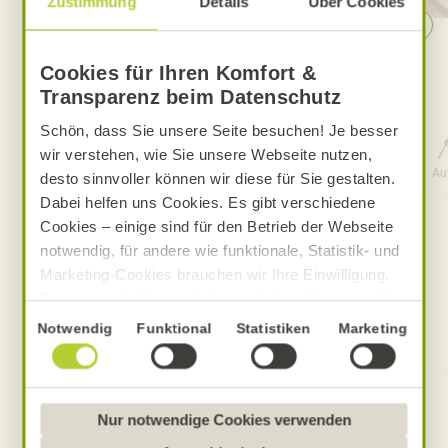
Zustimmung
Details
Über Cookies
Sommerliche Fusilli-Bowl mit
Garnelen
Cookies für Ihren Komfort &
Transparenz beim Datenschutz
Schön, dass Sie unsere Seite besuchen! Je besser
12 Std. 30 Min.
wir verstehen, wie Sie unsere Webseite nutzen,
Aufwand
Gesamtzeit
Au
desto sinnvoller können wir diese für Sie gestalten.
Dabei helfen uns Cookies. Es gibt verschiedene
Cookies – einige sind für den Betrieb der Webseite
notwendig, für andere wie funktionale, Statistik- und
Marketing-Cookies brauchen wir Ihre Einwilligung.
Das optimale Nutzererlebnis erhalten Sie, wenn Sie
„Alle Cookies erlauben“ anklicken. Ihre Einwilligung
Einwilligungsauswahl
Notwendig
Funktional
Statistiken
Marketing
Produkte zum Rezept
umfasst in diesem Fall auch den Einsatz von
Dienstleistern in Drittländern, die kein mit der EU
vergleichbares Datenschutzniveau aufweisen.
Sofern personenbezogene Daten dorthin übermittelt
Nur notwendige Cookies verwenden
werden, besteht das Risiko, dass diese erfasst und