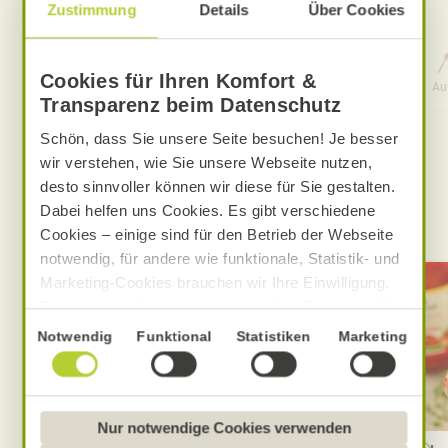
Zustimmung
Details
Über Cookies
0 Std. 15 Min.
Cookies für Ihren Komfort &
Aufwand
Gesamtzeit
Au
Transparenz beim Datenschutz
Schön, dass Sie unsere Seite besuchen! Je besser
wir verstehen, wie Sie unsere Webseite nutzen,
MEHR ALNATURA REZEPTE FINDEN
desto sinnvoller können wir diese für Sie gestalten.
Dabei helfen uns Cookies. Es gibt verschiedene
Das könnte Sie auch interessieren
Cookies – einige sind für den Betrieb der Webseite
notwendig, für andere wie funktionale, Statistik- und
Marketing-Cookies brauchen wir Ihre Einwilligung.
Das optimale Nutzererlebnis erhalten Sie, wenn Sie
„Alle Cookies erlauben“ anklicken. Ihre Einwilligung
Einwilligungsauswahl
Notwendig
Funktional
Statistiken
Marketing
umfasst in diesem Fall auch den Einsatz von
Dienstleistern in Drittländern, die kein mit der EU
vergleichbares Datenschutzniveau aufweisen.
Sofern personenbezogene Daten dorthin übermittelt
Nur notwendige Cookies verwenden