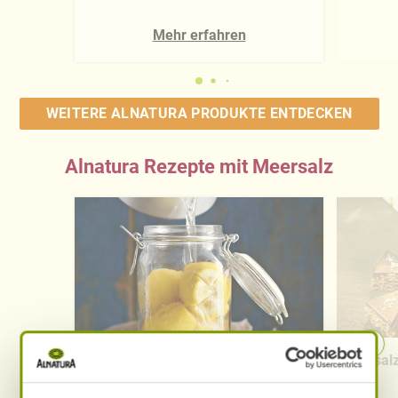
Mehr erfahren
WEITERE ALNATURA PRODUKTE ENTDECKEN
Alnatura Rezepte mit Meersalz
Marokkanische Salzzitronen
Gesalz