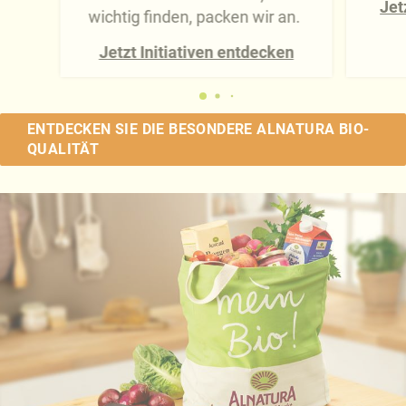
Jet
wichtig finden, packen wir an.
Jetzt Initiativen entdecken
ENTDECKEN SIE DIE BESONDERE ALNATURA BIO-
QUALITÄT