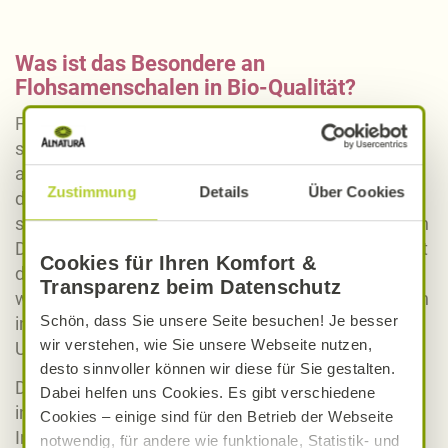
Was ist das Besondere an
Flohsamenschalen in Bio-Qualität?
Flohsamenschalen in Bio-Qualität werden unter
strengen Richtlinien des ökologischen Landbaus
angebaut und verarbeitet. Dies bedeutet, dass bei
Zustimmung
Details
Über Cookies
der Anzucht von Psyllium bzw. Flohsamen keine
synthetischen Pestizide, Herbizide oder chemischen
Düngemittel verwendet werden. Stattdessen erfolgt
Cookies für Ihren Komfort &
der Anbau auf natürliche und nachhaltige Weise,
Transparenz beim Datenschutz
was das Risiko von Rückständen dieser Chemikalien
Schön, dass Sie unsere Seite besuchen! Je besser
in den Flohsamenschalen minimiert und die
wir verstehen, wie Sie unsere Webseite nutzen,
Umweltbelastung reduziert.
desto sinnvoller können wir diese für Sie gestalten.
Die schonende Verarbeitung der Flohsamenschalen
Dabei helfen uns Cookies. Es gibt verschiedene
in Bio-Qualität gewährleistet, dass die wertvollen
Cookies – einige sind für den Betrieb der Webseite
Inhaltsstoffe, insbesondere die Schleimstoffe,
notwendig, für andere wie funktionale, Statistik- und