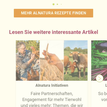
MEHR ALNATURA REZEPTE FINDEN
Lesen Sie weitere interessante Artikel
Alnatura Initiativen
L
Faire Partnerschaften,
So b
Engagement für mehr Tierwohl
vo
und vieles mehr: Themen, die wir