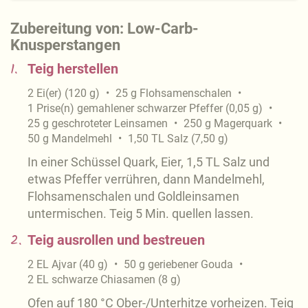
Zubereitung von: Low-Carb-
Knusperstangen
1.
Teig herstellen
2
Ei(er)
(
120
g
)
25
g
Flohsamenschalen
1
Prise(n)
gemahlener schwarzer Pfeffer
(
0,05
g
)
25
g
geschroteter Leinsamen
250
g
Magerquark
50
g
Mandelmehl
1,50
TL
Salz
(
7,50
g
)
In einer Schüssel Quark, Eier, 1,5 TL Salz und
etwas Pfeffer verrühren, dann Mandelmehl,
Flohsamenschalen und Goldleinsamen
untermischen. Teig 5 Min. quellen lassen.
2.
Teig ausrollen und bestreuen
2
EL
Ajvar
(
40
g
)
50
g
geriebener Gouda
2
EL
schwarze Chiasamen
(
8
g
)
Ofen auf 180 °C Ober-/Unterhitze vorheizen. Teig