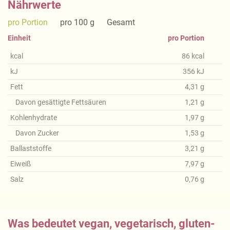
Nährwerte
pro Portion
pro 100 g
Gesamt
Einheit
pro Portion
kcal
86
kcal
kJ
356
kJ
Fett
4,31
g
Davon gesättigte Fettsäuren
1,21
g
Kohlenhydrate
1,97
g
Davon Zucker
1,53
g
Ballaststoffe
3,21
g
Eiweiß
7,97
g
Salz
0,76
g
Was bedeutet vegan, vegetarisch, gluten-