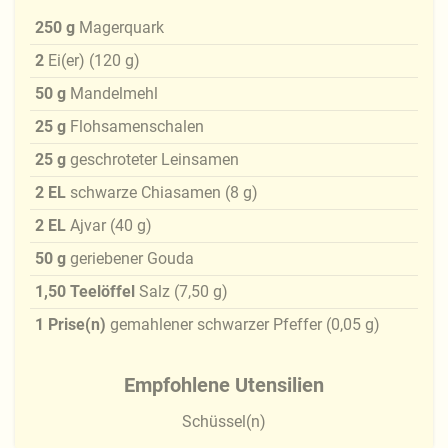
250
g
Magerquark
2
Ei(er)
(
120
g
)
50
g
Mandelmehl
25
g
Flohsamenschalen
25
g
geschroteter Leinsamen
2
EL
schwarze Chiasamen
(
8
g
)
2
EL
Ajvar
(
40
g
)
50
g
geriebener Gouda
1,50
Teelöffel
Salz
(
7,50
g
)
1
Prise(n)
gemahlener schwarzer Pfeffer
(
0,05
g
)
Empfohlene Utensilien
Schüssel(n)