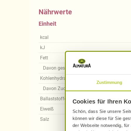
Nährwerte
Einheit
kcal
kJ
Fett
Davon gesättigte Fettsäuren
Kohlenhydrate
Zustimmung
Davon Zucker
Ballaststoffe
Cookies für Ihren K
Eiweiß
Schön, dass Sie unsere Seit
können wir diese für Sie ges
Salz
der Webseite notwendig, für 