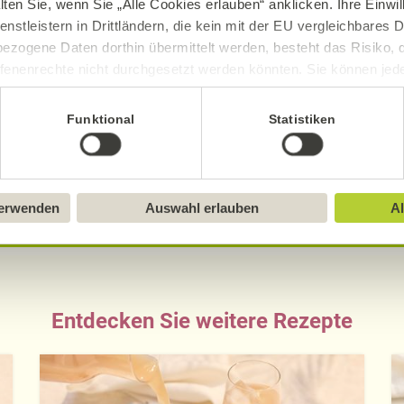
lten Sie, wenn Sie „Alle Cookies erlauben“ anklicken. Ihre Einwi
enstleistern in Drittländern, die kein mit der EU vergleichbares
ezogene Daten dorthin übermittelt werden, besteht das Risiko, 
fenenrechte nicht durchgesetzt werden könnten. Sie können jeder
ittlung widerrufen und Tools deaktivieren. Ausführliche Informat
sch, gluten- und laktosefrei bei Alnatura
Funktional
Statistiken
ue Erklärung der Kennzeichnung von veganen, veget
Sie in unserem
Impressum
.
verwenden
Auswahl erlauben
Al
Entdecken Sie weitere Rezepte