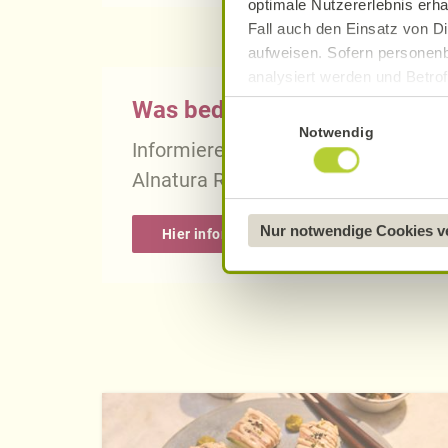
optimale Nutzererlebnis erha
Fall auch den Einsatz von Di
aufweisen. Sofern personenb
analysiert werden und Betrof
Datenverarbeitung und -überm
Was bedeutet vegan, vegetari
Einwilligungsauswahl
Datenschutzerklärung
.
Notwendig
Informieren Sie sich über die gena
Näheres über uns erfahren 
Alnatura Rezepten.
Nur notwendige Cookies 
Hier informieren