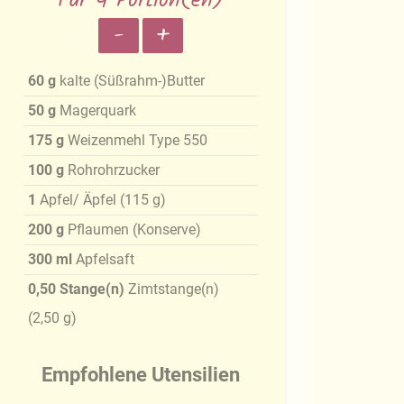
Für 4 Portion(en)
-
+
60
g
kalte (Süßrahm-)Butter
50
g
Magerquark
175
g
Weizenmehl Type 550
100
g
Rohrohrzucker
1
Apfel/ Äpfel
(
115
g
)
200
g
Pflaumen (Konserve)
300
ml
Apfelsaft
0,50
Stange(n)
Zimtstange(n)
(
2,50
g
)
Empfohlene Utensilien