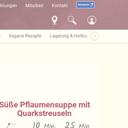
ehlungen
Mitarbeit
Kontakt
e
Vegane Rezepte
Lagerung & Haltbarkeit
Warenkund
Süße Pflaumensuppe mit
Quarkstreuseln
10
25
Min.
Min.