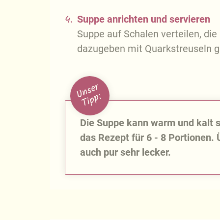
4.
Suppe anrichten und servieren
Suppe auf Schalen verteilen, die
dazugeben mit Quarkstreuseln ga
U
n
s
e
r
T
i
p
p
:
Die Suppe kann warm und kalt se
das Rezept für 6 - 8 Portionen.
auch pur sehr lecker.