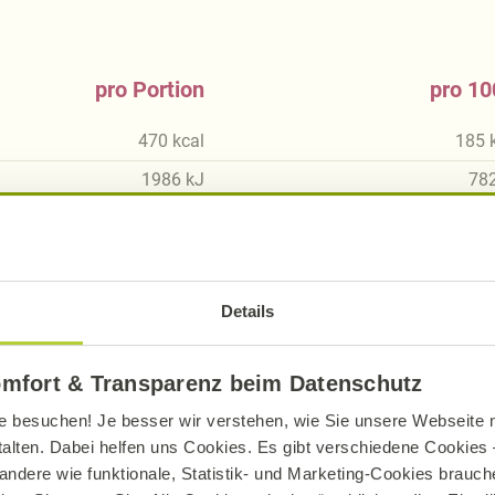
pro Portion
pro 10
470
kcal
185
1986
kJ
78
13,14
g
5,
8,25
g
3,
78,96
g
31,
Details
45,26
g
17,
3,22
g
1,
omfort & Transparenz beim Datenschutz
7,15
g
2,
e besuchen! Je besser wir verstehen, wie Sie unsere Webseite n
talten. Dabei helfen uns Cookies. Es gibt verschiedene Cookies –
0,03
g
0,
andere wie funktionale, Statistik- und Marketing-Cookies brauche