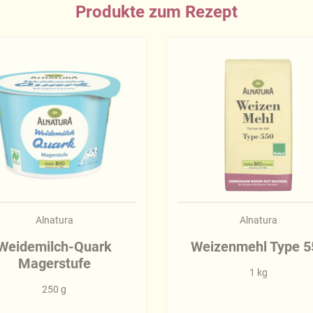
Produkte zum Rezept
Alnatura
Alnatura
Weidemilch-Quark
Weizenmehl Type 5
Magerstufe
1 kg
250 g