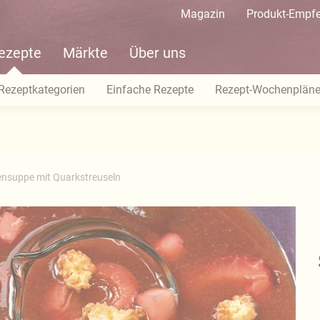
Magazin
Produkt-Empf
ezepte
Märkte
Über uns
Rezeptkategorien
Einfache Rezepte
Rezept-Wochenplän
nsuppe mit Quarkstreuseln