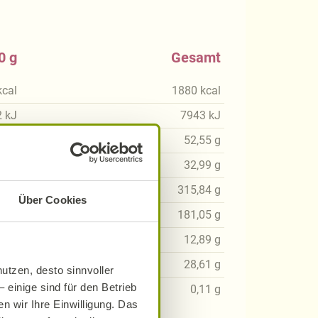
0 g
Gesamt
kcal
1880
kcal
2
kJ
7943
kJ
18
g
52,55
g
25
g
32,99
g
10
g
315,84
g
Über Cookies
83
g
181,05
g
27
g
12,89
g
82
g
28,61
g
utzen, desto sinnvoller
 einige sind für den Betrieb
01
g
0,11
g
n wir Ihre Einwilligung. Das