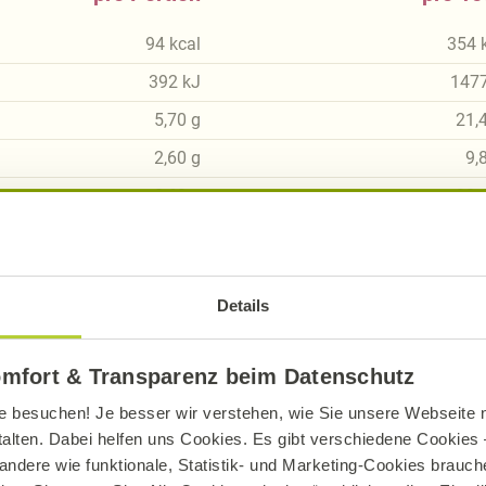
94
kcal
354
392
kJ
147
5,70
g
21,
2,60
g
9,
8,62
g
32,
5,87
g
22,
0,56
g
2,
Details
1,73
g
6,
0,03
g
0,
omfort & Transparenz beim Datenschutz
e besuchen! Je besser wir verstehen, wie Sie unsere Webseite n
talten. Dabei helfen uns Cookies. Es gibt verschiedene Cookies –
andere wie funktionale, Statistik- und Marketing-Cookies brauche