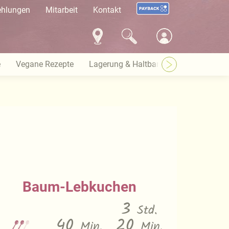
ehlungen
Mitarbeit
Kontakt
e
Vegane Rezepte
Lagerung & Haltbarkeit
Warenkund
Baum-Lebkuchen
3
Std.
40
20
Min.
Min.