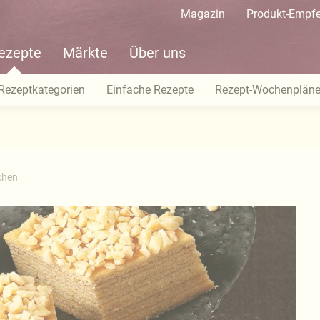
Magazin
Produkt-Empf
ezepte
Märkte
Über uns
Rezeptkategorien
Einfache Rezepte
Rezept-Wochenplän
chen