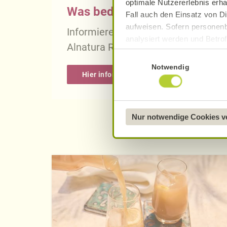
optimale Nutzererlebnis erha
Was bedeutet vegan, vegetari
Fall auch den Einsatz von Di
aufweisen. Sofern personenb
Informieren Sie sich über die gena
analysiert werden und Betrof
Alnatura Rezepten.
Datenverarbeitung und -überm
Einwilligungsauswahl
Datenschutzerklärung
.
Notwendig
Hier informieren
Näheres über uns erfahren 
Nur notwendige Cookies 