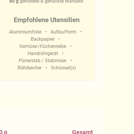
80
g
geröstete & gehackte Mandeln
Empfohlene Utensilien
Aluminiumfolie
Auflaufform
Backpapier
Gemüse-/Küchenreibe
Handrührgerät
Pürierstab / Stabmixer
Rührbecher
Schüssel(n)
0 g
Gesamt