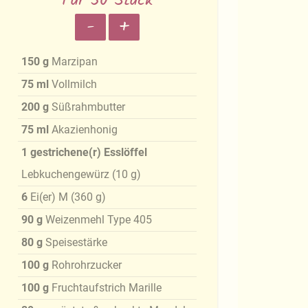
Für 50 Stück
-
+
150
g
Marzipan
75
ml
Vollmilch
200
g
Süßrahmbutter
75
ml
Akazienhonig
1
gestrichene(r) Esslöffel
Lebkuchengewürz
(
10
g
)
6
Ei(er) M
(
360
g
)
90
g
Weizenmehl Type 405
80
g
Speisestärke
100
g
Rohrohrzucker
100
g
Fruchtaufstrich Marille