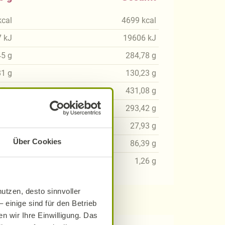
kcal
4699
kcal
7
kJ
19606
kJ
45
g
284,78
g
81
g
130,23
g
47
g
431,08
g
10
g
293,42
g
10
g
27,93
g
Über Cookies
51
g
86,39
g
09
g
1,26
g
utzen, desto sinnvoller
 einige sind für den Betrieb
n wir Ihre Einwilligung. Das