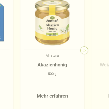
Alnatura
Akazienhonig
Wei
500 g
Mehr erfahren