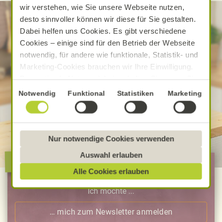
wir verstehen, wie Sie unsere Webseite nutzen,
desto sinnvoller können wir diese für Sie gestalten.
Dabei helfen uns Cookies. Es gibt verschiedene
Cookies – einige sind für den Betrieb der Webseite
notwendig, für andere wie funktionale, Statistik- und
Marketing-Cookies brauchen wir Ihre Einwilligung.
Das optimale Nutzererlebnis erhalten Sie, wenn Sie
„Alle Cookies erlauben“ anklicken. Ihre Einwilligung
Einwilligungsauswahl
Notwendig
Funktional
Statistiken
Marketing
umfasst in diesem Fall auch den Einsatz von
Dienstleistern in Drittländern, die kein mit der EU
vergleichbares Datenschutzniveau aufweisen.
Sofern personenbezogene Daten dorthin übermittelt
Nur notwendige Cookies verwenden
werden, besteht das Risiko, dass diese erfasst und
Auswahl erlauben
Alnatura verbindet!
analysiert werden und Betroffenenrechte nicht
Alle Cookies erlauben
durchgesetzt werden könnten. Sie können jederzeit
Ihre Einwilligung zur Datenverarbeitung und
Ich möchte ...
-übermittlung widerrufen und Tools deaktivieren.
Ausführliche Informationen finden Sie in unserer
… mich zum Newsletter anmelden
Datenschutzerklärung
.