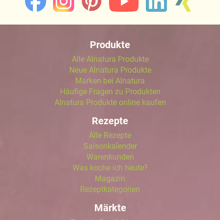
Produkte
Alle Alnatura Produkte
Neue Alnatura Produkte
Marken bei Alnatura
Häufige Fragen zu Produkten
Alnatura Produkte online kaufen
Rezepte
Alle Rezepte
Saisonkalender
Warenkunden
Was koche ich heute?
Magazin
Rezeptkategorien
Märkte