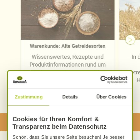
Warenkunde: Alte Getreidesorten
Wissenswertes, Rezepte und
In 
Produktinformationen rund um
die alten Getreidesorten Dinkel,
Getr
Emmer, Kamut und Grünkern.
H
Hier informieren
Zustimmung
Details
Über Cookies
ENTDECKEN SIE DIE BESONDERE ALNATURA BIO-
Cookies für Ihren Komfort &
QUALITÄT
Transparenz beim Datenschutz
Schön, dass Sie unsere Seite besuchen! Je besser