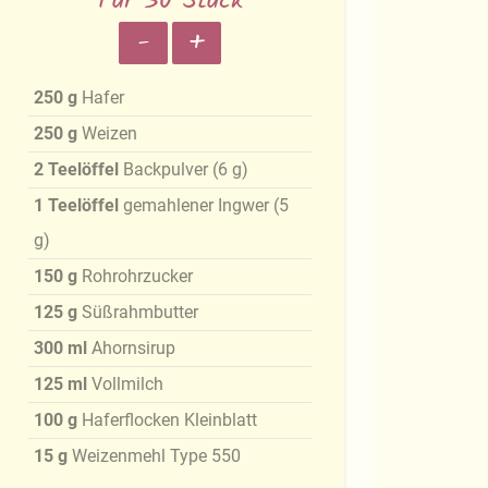
Für 30 Stück
-
+
250
g
Hafer
250
g
Weizen
2
Teelöffel
Backpulver
(
6
g
)
1
Teelöffel
gemahlener Ingwer
(
5
g
)
150
g
Rohrohrzucker
125
g
Süßrahmbutter
300
ml
Ahornsirup
125
ml
Vollmilch
100
g
Haferflocken Kleinblatt
15
g
Weizenmehl Type 550