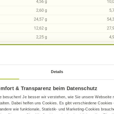
4,56
g
10,
2,60
g
5,
24,57
g
54,
12,62
g
27,
2,25
g
4,
2,52
g
5,
0,01
g
0,
Details
omfort & Transparenz beim Datenschutz
sch, gluten- und laktosefrei bei Alnatura
e besuchen! Je besser wir verstehen, wie Sie unsere Webseite n
ue Erklärung der Kennzeichnung von veganen, veget
talten. Dabei helfen uns Cookies. Es gibt verschiedene Cookies –
andere wie funktionale, Statistik- und Marketing-Cookies brauche