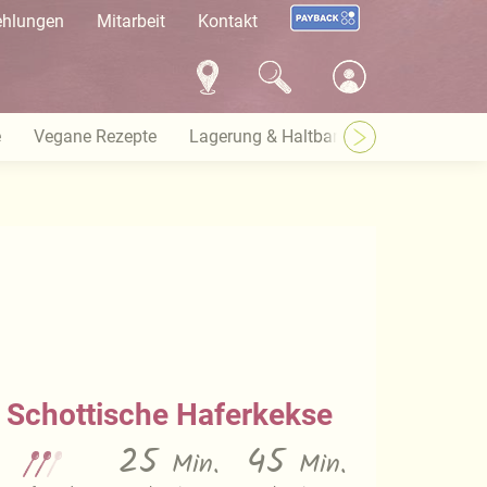
ehlungen
Mitarbeit
Kontakt
e
Vegane Rezepte
Lagerung & Haltbarkeit
Warenkund
Schottische Haferkekse
25
45
Min.
Min.