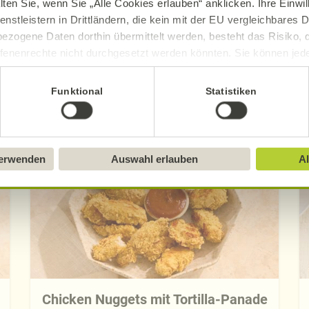
lten Sie, wenn Sie „Alle Cookies erlauben“ anklicken. Ihre Einwi
enstleistern in Drittländern, die kein mit der EU vergleichbares
ezogene Daten dorthin übermittelt werden, besteht das Risiko, 
fenenrechte nicht durchgesetzt werden könnten. Sie können jeder
ittlung widerrufen und Tools deaktivieren. Ausführliche Informat
Funktional
Statistiken
Entdecken Sie weitere Rezepte
Sie in unserem
Impressum
.
verwenden
Auswahl erlauben
Al
Chicken Nuggets mit Tortilla-Panade