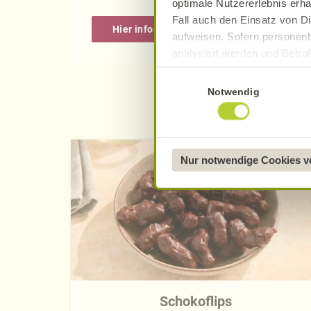
optimale Nutzererlebnis erha
Fall auch den Einsatz von Di
Hier informieren
aufweisen. Sofern personenb
analysiert werden und Betrof
Datenverarbeitung und -überm
Einwilligungsauswahl
Datenschutzerklärung
.
Notwendig
Näheres über uns erfahren 
Nur notwendige Cookies 
Schokoflips