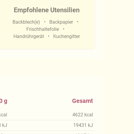
Empfohlene Utensilien
Backblech(e)
Backpapier
Frischhaltefolie
Handrührgerät
Kuchengitter
0 g
Gesamt
kcal
4622
kcal
3
kJ
19431
kJ