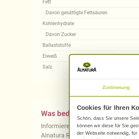
Fett
Davon gesättigte Fettsäuren
Kohlenhydrate
Davon Zucker
Ballaststoffe
Eiweiß
Salz
Zustimmung
Cookies für Ihren K
Was bedeutet vegan, vegetari
Schön, dass Sie unsere Seit
Informieren Sie sich über die gena
können wir diese für Sie ges
der Webseite notwendig, für 
Alnatura Rezepten.