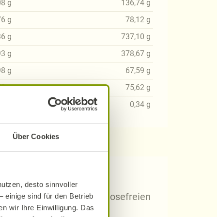
08
g
136,74
g
76
g
78,12
g
36
g
737,10
g
93
g
378,67
g
98
g
67,59
g
58
g
75,62
g
02
g
0,34
g
Über Cookies
 Rezepten?
utzen, desto sinnvoller
arischen, gluten- und laktosefreien
 einige sind für den Betrieb
n wir Ihre Einwilligung. Das