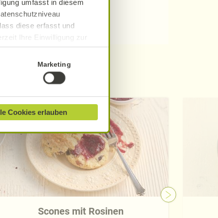
lligung umfasst in diesem
 Datenschutzniveau
dass diese erfasst und
zeit Ihre Einwilligung zur
ionen finden Sie in unserer
Marketing
le Cookies erlauben
Scones mit Rosinen