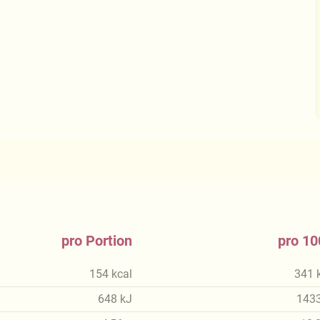
pro Portion
pro 10
154
kcal
341
648
kJ
143