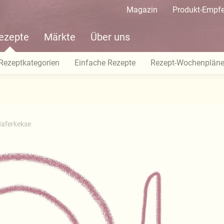
Magazin
Produkt-Empf
ezepte
Märkte
Über uns
Rezeptkategorien
Einfache Rezepte
Rezept-Wochenplän
Haferkekse