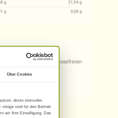
08
g
31,94
g
01
g
0,08
g
 Rezepten?
arischen, gluten- und laktosefreien
Über Cookies
utzen, desto sinnvoller
 einige sind für den Betrieb
n wir Ihre Einwilligung. Das