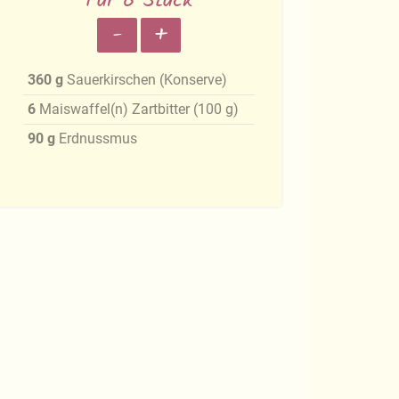
Für 6 Stück
-
+
360
g
Sauerkirschen (Konserve)
6
Maiswaffel(n) Zartbitter
(
100
g
)
90
g
Erdnussmus