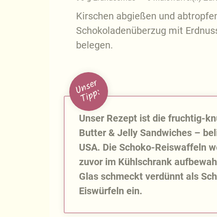
Kirschen abgießen und abtropfen
Schokoladenüberzug mit Erdnuss
belegen.
U
n
s
e
r
T
i
p
p
:
Unser Rezept ist die fruchtig-k
Butter & Jelly Sandwiches – bel
USA. Die Schoko-Reiswaffeln w
zuvor im Kühlschrank aufbewahr
Glas schmeckt verdünnt als Scho
Eiswürfeln ein.