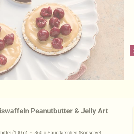
waffeln Peanutbutter & Jelly Art
bitter
(
100
g
)
360
g
Sauerkirschen (Konserve)