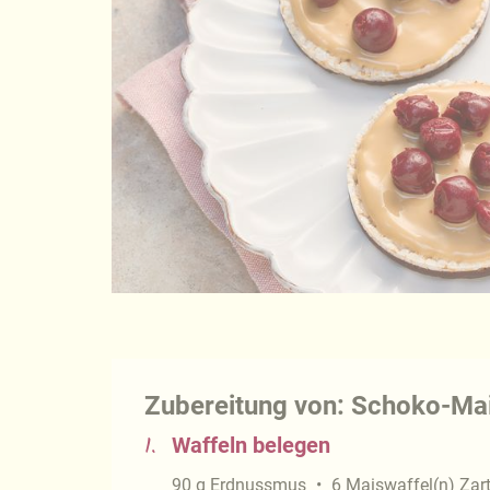
Zubereitung von: Schoko-Mais
1.
Waffeln belegen
90
g
Erdnussmus
6
Maiswaffel(n) Zart