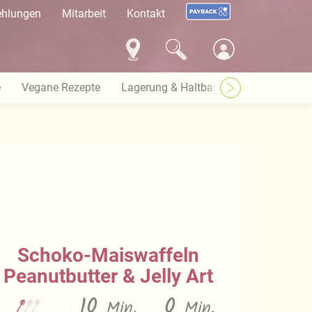
ehlungen
Mitarbeit
Kontakt
e
Vegane Rezepte
Lagerung & Haltbarkeit
Warenkund
Schoko-Maiswaffeln
Peanutbutter & Jelly Art
10
0
Min.
Min.