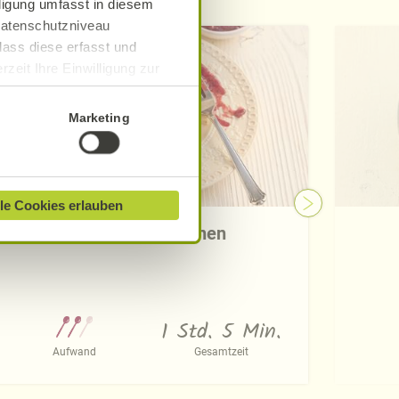
lligung umfasst in diesem
 Datenschutzniveau
dass diese erfasst und
zeit Ihre Einwilligung zur
ionen finden Sie in unserer
Marketing
le Cookies erlauben
Scones mit Rosinen
1 Std. 5 Min.
Aufwand
Gesamtzeit