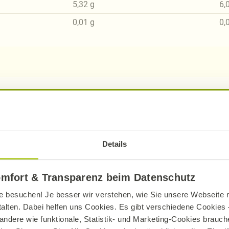
5,32
g
6,
0,01
g
0,
sch, gluten- und laktosefrei bei Alnatura
ue Erklärung der Kennzeichnung von veganen, veget
Details
omfort & Transparenz beim Datenschutz
e besuchen! Je besser wir verstehen, wie Sie unsere Webseite n
talten. Dabei helfen uns Cookies. Es gibt verschiedene Cookies –
andere wie funktionale, Statistik- und Marketing-Cookies brauche
Entdecken Sie weitere Rezepte