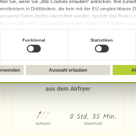
lten Sie, wenn Sie „Alle Cookies erlauben“ anklicken. Ihre Einwi
enstleistern in Drittländern, die kein mit der EU vergleichbares
ezogene Daten dorthin übermittelt werden, besteht das Risiko, 
fenenrechte nicht durchgesetzt werden könnten. Sie können jeder
ittlung widerrufen und Tools deaktivieren. Ausführliche Informat
Funktional
Statistiken
Sie in unserem
Impressum
.
verwenden
Auswahl erlauben
Al
Chicken Nuggets mit Tortilla-Panade
aus dem Airfryer
0 Std. 35 Min.
Aufwand
Gesamtzeit