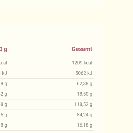
0 g
Gesamt
kcal
1209
kcal
4
kJ
5062
kJ
88
g
62,38
g
52
g
18,50
g
58
g
118,52
g
05
g
84,24
g
08
g
16,18
g