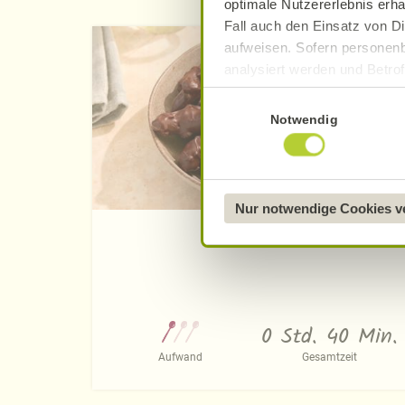
optimale Nutzererlebnis erha
Fall auch den Einsatz von Di
aufweisen. Sofern personenb
analysiert werden und Betrof
Datenverarbeitung und -überm
Einwilligungsauswahl
Datenschutzerklärung
.
Notwendig
Näheres über uns erfahren 
Nur notwendige Cookies 
Schokoflips
0 Std. 40 Min.
Aufwand
Gesamtzeit