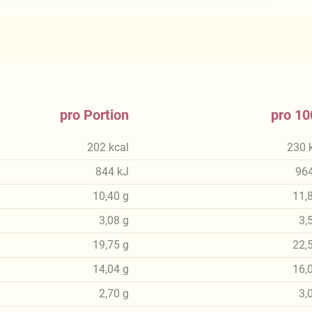
pro Portion
pro 10
202
kcal
230
844
kJ
96
10,40
g
11,
3,08
g
3,
19,75
g
22,
14,04
g
16,
2,70
g
3,