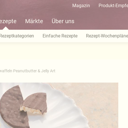
Magazin
Produkt-Empf
ezepte
Märkte
Über uns
Rezeptkategorien
Einfache Rezepte
Rezept-Wochenplän
affeln Peanutbutter & Jelly Art